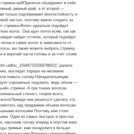
 стрижка wolfПрическа объединяет в себе
овный, рваный край, а от второй —
рая только подчеркивает многослойность и
емой частью, поэтому важно следить за
ет стрижка»Волк» идеально подойдет
тких волос. Она идет почти всем, так как
каждая найдет оттенок, который подойдет
 челки и самих волос в зависимости от
олосы, вы также можете выбрать стрижку
 в верхней части головы и за счет слоев
erId:»adfox_159487332569788321″,params:
транно, выглядит хорошо на несвежих
спели помыть голову.Обладательницам
едует хорошенько подумать, ведь объем —
ьей» стрижки. А при тонких волосах
иональный стилист, скорее всего,
 волосПрежде чем решиться сделать эту
 работать над приданием объема волосам.
пышными волосами.Поэтому вам стоит
ъема. Один из самых быстрых и простых
, наклонив голову вперед и опустив вниз
роды прямые, вам понадобится больше
легка волнистыми.Варианты прическиНиже