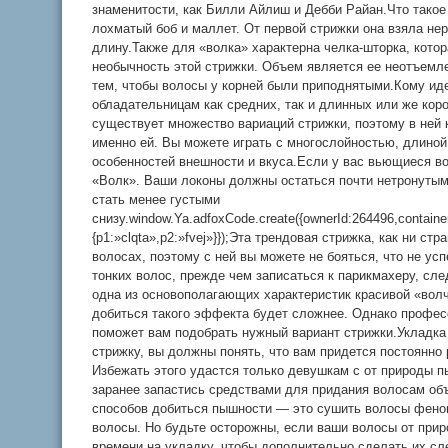
знаменитости, как Билли Айлиш и Дебби Райан.Что такое
лохматый боб и маллет. От первой стрижки она взяла нер
длину.Также для «волка» характерна челка-шторка, кото
необычность этой стрижки. Объем является ее неотъемл
тем, чтобы волосы у корней были приподнятыми.Кому ид
обладательницам как средних, так и длинных или же коро
существует множество вариаций стрижки, поэтому в ней 
именно ей. Вы можете играть с многослойностью, длиной
особенностей внешности и вкуса.Если у вас вьющиеся в
«Волк». Ваши локоны должны остаться почти нетронутыми
стать менее густыми
снизу.window.Ya.adfoxCode.create({ownerId:264496,contain
{p1:»clqta»,p2:»fvej»}});Эта трендовая стрижка, как ни с
волосах, поэтому с ней вы можете не бояться, что не у
тонких волос, прежде чем записаться к парикмахеру, сл
одна из основополагающих характеристик красивой «волч
добиться такого эффекта будет сложнее. Однако професс
поможет вам подобрать нужный вариант стрижки.Укладка
стрижку, вы должны понять, что вам придется постоянно
Избежать этого удастся только девушкам с от природы 
заранее запастись средствами для придания волосам об
способов добиться пышности — это сушить волосы феном
волосы. Но будьте осторожны, если ваши волосы от при
времени на укладку, чтобы дополнительно сделать их с