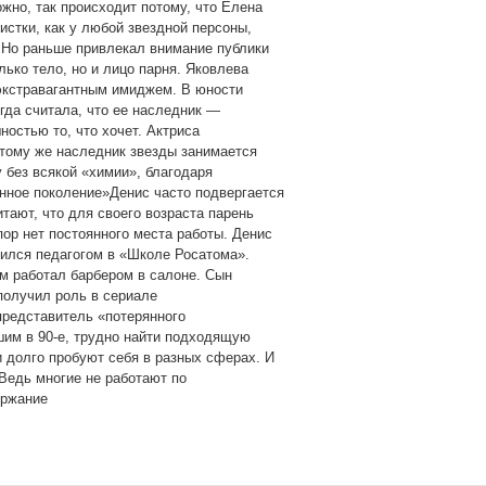
жно, так происходит потому, что Елена
истки, как у любой звездной персоны,
 Но раньше привлекал внимание публики
лько тело, но и лицо парня. Яковлева
 экстравагантным имиджем. В юности
гда считала, что ее наследник —
остью то, что хочет. Актриса
 тому же наследник звезды занимается
без всякой «химии», благодаря
нное поколение»Денис часто подвергается
тают, что для своего возраста парень
ор нет постоянного места работы. Денис
дился педагогом в «Школе Росатома».
м работал барбером в салоне. Сын
получил роль в сериале
редставитель «потерянного
шим в 90-е, трудно найти подходящую
 долго пробуют себя в разных сферах. И
 Ведь многие не работают по
ержание