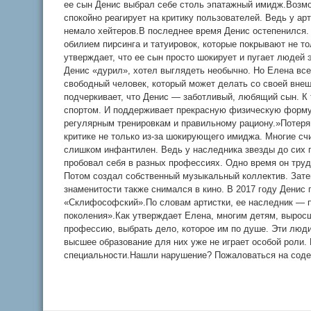
ее сын Денис выбрал себе столь эпатажный имидж.Возмо
спокойно реагирует на критику пользователей. Ведь у арт
немало хейтеров.В последнее время Денис остепенился.
обилием пирсинга и татуировок, которые покрывают не то
утверждает, что ее сын просто шокирует и пугает людей
Денис «дурил», хотел выглядеть необычно. Но Елена все
свободный человек, который может делать со своей внешн
подчеркивает, что Денис — заботливый, любящий сын. К
спортом. И поддерживает прекрасную физическую форму 
регулярным тренировкам и правильному рациону.»Потеря
критике не только из-за шокирующего имиджа. Многие счи
слишком инфантилен. Ведь у наследника звезды до сих п
пробовал себя в разных профессиях. Одно время он тру
Потом создал собственный музыкальный коллектив. Зате
знаменитости также снимался в кино. В 2017 году Денис 
«Склифософский».По словам артистки, ее наследник — п
поколения».Как утверждает Елена, многим детям, вырос
профессию, выбрать дело, которое им по душе. Эти люди
высшее образование для них уже не играет особой роли.
специальности.Нашли нарушение? Пожаловаться на сод