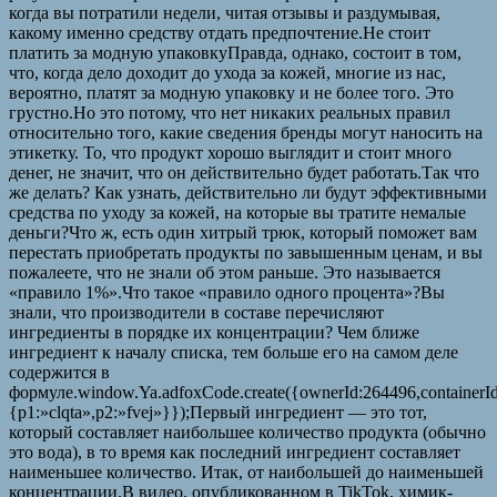
когда вы потратили недели, читая отзывы и раздумывая,
какому именно средству отдать предпочтение.Не стоит
платить за модную упаковкуПравда, однако, состоит в том,
что, когда дело доходит до ухода за кожей, многие из нас,
вероятно, платят за модную упаковку и не более того. Это
грустно.Но это потому, что нет никаких реальных правил
относительно того, какие сведения бренды могут наносить на
этикетку. То, что продукт хорошо выглядит и стоит много
денег, не значит, что он действительно будет работать.Так что
же делать? Как узнать, действительно ли будут эффективными
средства по уходу за кожей, на которые вы тратите немалые
деньги?Что ж, есть один хитрый трюк, который поможет вам
перестать приобретать продукты по завышенным ценам, и вы
пожалеете, что не знали об этом раньше. Это называется
«правило 1%».Что такое «правило одного процента»?Вы
знали, что производители в составе перечисляют
ингредиенты в порядке их концентрации? Чем ближе
ингредиент к началу списка, тем больше его на самом деле
содержится в
формуле.window.Ya.adfoxCode.create({ownerId:264496,container
{p1:»clqta»,p2:»fvej»}});Первый ингредиент — это тот,
который составляет наибольшее количество продукта (обычно
это вода), в то время как последний ингредиент составляет
наименьшее количество. Итак, от наибольшей до наименьшей
концентрации.В видео, опубликованном в TikTok, химик-