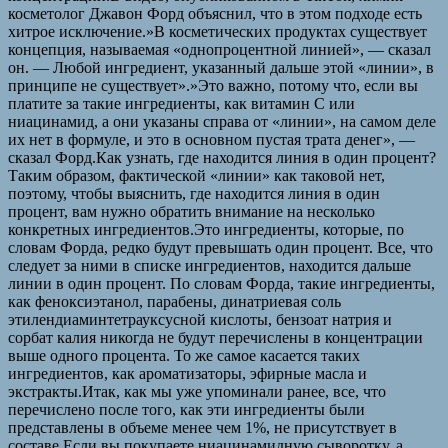
косметолог Джавон Форд объяснил, что в этом подходе есть
хитрое исключение.»В косметических продуктах существует
концепция, называемая «однопроцентной линией», — сказал
он. — Любой ингредиент, указанный дальше этой «линии», в
принципе не существует».»Это важно, потому что, если вы
платите за такие ингредиенты, как витамин С или
ниацинамид, а они указаны справа от «линии», на самом деле
их нет в формуле, и это в основном пустая трата денег», —
сказал Форд.Как узнать, где находится линия в один процент?
Таким образом, фактической «линии» как таковой нет,
поэтому, чтобы выяснить, где находится линия в один
процент, вам нужно обратить внимание на несколько
конкретных ингредиентов.Это ингредиенты, которые, по
словам Форда, редко будут превышать один процент. Все, что
следует за ними в списке ингредиентов, находится дальше
линии в один процент. По словам Форда, такие ингредиенты,
как феноксиэтанол, парабены, динатриевая соль
этилендиаминтетрауксусной кислоты, бензоат натрия и
сорбат калия никогда не будут перечислены в концентрации
выше одного процента. То же самое касается таких
ингредиентов, как ароматизаторы, эфирные масла и
экстракты.Итак, как мы уже упоминали ранее, все, что
перечислено после того, как эти ингредиенты были
представлены в объеме менее чем 1%, не присутствует в
составе.Если вы покупаете ниацинамидную сыворотку, а