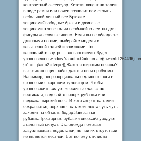
контрастный аксессуар. Кстати, акцент на талии
в виде ремня или пояса позволит вам скрыть
небольшой лишний вес.Брюки с
защипамиСвободные брюки и джинсы с
защипами в зоне талии необычайно лестны для
фигуры «песочные часы». Если вы не обладаете
длинными ногами, выбирайте модели с
завышенной талией и завязками. Топ
заправляйте внутрь – так ваш силуэт будет
уравновешен.window.Ya.adfoxCode.create({ownerId:264496,con
{p1:»clqta»,p2:»fvej»}});Жакет с широким поясомУ
высоких женщин наблюдаются свои проблемы.
Например, непропорционально длинные ноги в
сравнении с коротким туловищем. Чтобы
уравновесить силуэт «песочные часы» по
вертикали, надевайте поверх рубашки или
пиджака широкий пояс. И хотя акцент на талии
сохраняется, верхняя часть комплекта чуть-чуть
заходит на область бедер.Завязанная
рубашкаПросторные рубашки оверсайз уродуют
эталонный силуэт. Эта одежда помогает
завуалировать недостатки, но при их отсутствии
не является лестной. Вот почему стилисты