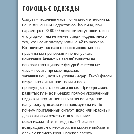
помощью одежды
Силуэт «песочные часы» считается эталонным,
но не лишенным недостатков. Конечно, при
параметрах 90-60-90 девушки могут носить все,
что угодно. Тем не менее среди модниц много
тех, кто носит одежду больше 42-го размера.
Вот почему так важно ориентироваться на
правильные пропорции и не допускать
искажения.Акцент на талииСтилисты не
советуют женщинам с фигурой «песочные
часы» носить прямые пиджаки,
заканчивающиеся на уровне бедер. Такой фасон
визуально лишит вас талии и всех
преимуществ, с ней связанных. При одинаково
развитых плечах и бедрах прямой укороченный
пиджак испортит все впечатление и сделает
вашу фигуру похожей на прямоугольник.Вот
почему приталенный силуэт, пояс или красивый
декоративный ремень станут вашими
союзниками. И хотя мода на облегание
возвращается с неохотой, вы можете выбирать
одежду прямого кроя, надевая сверху