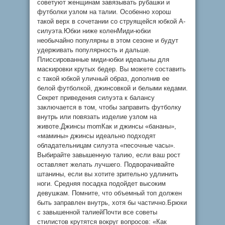
советуют женщинам завязывать рубашки и
футболки узлом на талии. Особенно хорош
такой верх в сочетании со струящейся юбкой А-
силуэта.Юбки ниже коленМиди-юбки
необычайно популярны в этом сезоне и будут
удерживать популярность и дальше.
Плиссированные миди-юбки идеальны для
маскировки крутых бедер. Вы можете составить
с такой юбкой уличный образ, дополнив ее
белой футболкой, джинсовкой и белыми кедами.
Секрет приведения силуэта к балансу
заключается в том, чтобы заправить футболку
внутрь или повязать изделие узлом на
животе.Джинсы momКак и джинсы «бананы»,
«мамины» джинсы идеально подходят
обладательницам силуэта «песочные часы».
Выбирайте завышенную талию, если ваш рост
оставляет желать лучшего. Подворачивайте
штанины, если вы хотите зрительно удлинить
ноги. Средняя посадка подойдет высоким
девушкам. Помните, что объемный топ должен
быть заправлен внутрь, хотя бы частично.Брюки
с завышенной талиейПочти все советы
стилистов крутятся вокруг вопросов: «Как