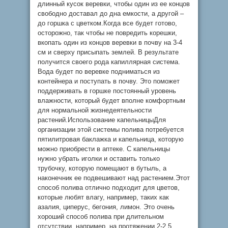
длинный кусок веревки, чтобы один из ее концов
свободно доставал до дна емкости, а другой –
до горшка с цветком.Когда все будет готово,
осторожно, так чтобы не повредить корешки,
вкопать один из концов веревки в почву на 3-4
см и сверху присыпать землей. В результате
получится своего рода капиллярная система.
Вода будет по веревке подниматься из
контейнера и поступать в почву. Это поможет
поддерживать в горшке постоянный уровень
влажности, который будет вполне комфортным
для нормальной жизнедеятельности
растений.Использование капельницыДля
организации этой системы полива потребуется
пятилитровая баклажка и капельница, которую
можно приобрести в аптеке. С капельницы
нужно убрать иголки и оставить только
трубочку, которую помещают в бутыль, а
наконечник ее подвешивают над растением.Этот
способ полива отлично подходит для цветов,
которые любят влагу, например, таких как
азалия, циперус, бегония, лимон. Это очень
хороший способ полива при длительном
отсутствии, например, на протяжении 2-2,5