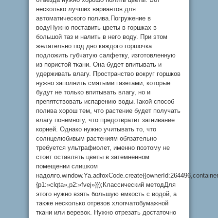
несколько лучших вариантов для
автоматического полива.Погружение в
водуНужно поставить цветы в горшках в
большой таз и налить в него воду. При этом
желательно под дно каждого горшочка
подложить губчатую салфетку, изготовленную
из пористой ткани. Она будет впитывать и
удерживать влагу. Пространство вокруг горшков
нужно заполнить смятыми газетами, которые
будут не только впитывать влагу, но и
препятствовать испарению воды.Такой способ
полива хорош тем, что растение будет получать
влагу понемногу, что предотвратит загнивание
корней. Однако нужно учитывать то, что
солнцелюбивым растениям обязательно
требуется ультрафиолет, именно поэтому не
стоит оставлять цветы в затемненном
помещении слишком
надолго.window.Ya.adfoxCode.create({ownerId:264496,contain
{p1:»clqta»,p2:»fvej»}});Классический методДля
этого нужно взять большую емкость с водой, а
также несколько отрезов хлопчатобумажной
ткани или веревок. Нужно отрезать достаточно