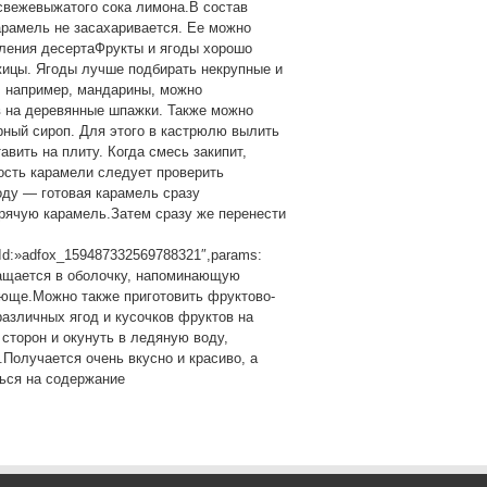
свежевыжатого сока лимона.В состав
арамель не засахаривается. Ее можно
ления десертаФрукты и ягоды хорошо
жицы. Ягоды лучше подбирать некрупные и
, например, мандарины, можно
в на деревянные шпажки. Также можно
рный сироп. Для этого в кастрюлю вылить
авить на плиту. Когда смесь закипит,
ность карамели следует проверить
ду — готовая карамель сразу
орячую карамель.Затем сразу же перенести
rId:»adfox_159487332569788321″,params:
евращается в оболочку, напоминающую
ающе.Можно также приготовить фруктово-
азличных ягод и кусочков фруктов на
сторон и окунуть в ледяную воду,
Получается очень вкусно и красиво, а
ься на содержание