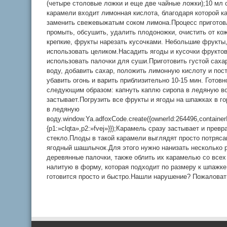
(четыре столовые ложки и еще две чайные ложки);10 мл 
карамели входит лимонная кислота, благодаря которой к
заменить свежевыжатым соком лимона.Процесс приготов
промыть, обсушить, удалить плодоножки, очистить от ко
крепкие, фрукты нарезать кусочками. Небольшие фрукты
использовать целиком.Насадить ягоды и кусочки фрукто
использовать палочки для суши.Приготовить густой саха
воду, добавить сахар, положить лимонную кислоту и пост
убавить огонь и варить приблизительно 10-15 мин. Готов
следующим образом: капнуть каплю сиропа в ледяную во
застывает.Погрузить все фрукты и ягоды на шпажках в г
в ледяную
воду.window.Ya.adfoxCode.create({ownerId:264496,containe
{p1:»clqta»,p2:»fvej»}});Карамель сразу застывает и пр
стекло.Плоды в такой карамели выглядят просто потряс
ягодный шашлычок.Для этого нужно нанизать несколько р
деревянные палочки, также облить их карамелью со всех 
налитую в форму, которая подходит по размеру к шпажке.
готовится просто и быстро.Нашли нарушение? Пожаловат