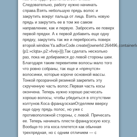
Следовательно, работу нужно начинать
справа.Взять небольшую прядь волос и
закрутить вокруг пальца от лица. Взять новую
прядь и закрутить ее в том же самом
направлении, как и первую. Забросить ее поверх
первой прядки. А к первой добавить еще одну
прядку, закрутить так же и перебросить поверх
второй.window.Ya.adfoxCode.create({ownerId:264496,containe
{p1:»clqta»,p2:»fvej»}});Так сделать несколько
раз, пока не добираемся до левой стороны шеи.
Благодаря таким перевитиям волосы мало того
что ровно собраны, так еще и «прячутся»
волосинки, которые короче основной массы.
Тонкой прозрачной резинкой закрепить эту
скрученную часть волос.Первая часть косы
окончена. Теперь нужно хорошо расчесать
хорошо волосы, чтобы убедиться в отсутствии
колтунов.Коса французскаяОтделяем вверху
еще одну прядь полос, но уже с
противоположной стороны, с левой. Причесать
ее. Теперь начинать плести французскую косу.
Вообще-то эта коса плетется как обычная
трехпрядная, но с одним отличием — с