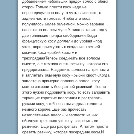
добавлением небольших прядок волос с обеих
сторон.Только плести косу надо не
перпендикулярно полу, а чуть наискосок, к
задней части головы. Чтобы эта коса
получилось более объемной, можно заранее
нанести на волосы мусс.У лица оставить одну-
две тоненькие прядки свободными.Когда
французскую косу доплели до уровня «под
ухо», пора приступать к созданию третьей
косички.Коса «рыбий хвост» и
трехпряднаяТеперь соединить все волосы
вместе, а с жгутика снять резинку, которая его
придерживала. Разделить волосы на три части
и заплетать обычную косу «рыбий хвост».Когда
заплетена примерно половина волос, косу
можно закрепить бесцветной резинкой. После
этого нужно подровнять косу, то есть заправить
торчащие короткие волосинки и растрепать
руками косу, чтобы она выглядела толще и
немного короче.Еще раз прочесать
незаплетенные волосы и заплести из них
обычную трехпрядную косу, закрепить ее
резинкой. Еще раз растрепать. А потом просто
срезать резинку, которая посередине косы.И