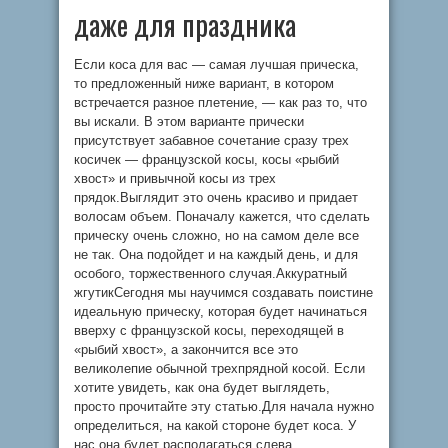
даже для праздника
Если коса для вас — самая лучшая прическа,
то предложенный ниже вариант, в котором
встречается разное плетение, — как раз то, что
вы искали. В этом варианте прически
присутствует забавное сочетание сразу трех
косичек — французской косы, косы «рыбий
хвост» и привычной косы из трех
прядок.Выглядит это очень красиво и придает
волосам объем. Поначалу кажется, что сделать
прическу очень сложно, но на самом деле все
не так. Она подойдет и на каждый день, и для
особого, торжественного случая.Аккуратный
жгутикСегодня мы научимся создавать поистине
идеальную прическу, которая будет начинаться
вверху с французской косы, переходящей в
«рыбий хвост», а закончится все это
великолепие обычной трехпрядной косой. Если
хотите увидеть, как она будет выглядеть,
просто прочитайте эту статью.Для начала нужно
определиться, на какой стороне будет коса. У
нас она будет располагаться слева.