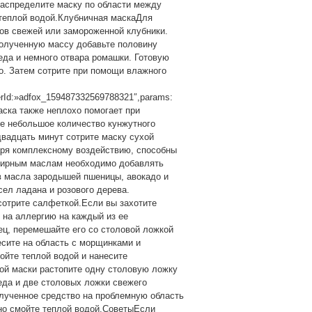
аспределите маску по области между
теплой водой.Клубничная маскаДля
ов свежей или замороженной клубники.
полученную массу добавьте половину
еда и немного отвара ромашки. Готовую
о. Затем сотрите при помощи влажного
nerId:»adfox_159487332569788321″,params:
маска также неплохо помогает при
е небольшое количество кунжутного
двадцать минут сотрите маску сухой
аря комплексному воздействию, способны
фирным маслам необходимо добавлять
в масла зародышей пшеницы, авокадо и
сел ладана и розового дерева.
сотрите салфеткой.Если вы захотите
 на аллергию на каждый из ее
ец, перемешайте его со столовой ложкой
есите на область с морщинками и
ойте теплой водой и нанесите
ой маски растопите одну столовую ложку
еда и две столовых ложки свежего
олученное средство на проблемную область
ьно смойте теплой водой.СоветыЕсли