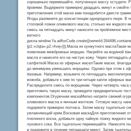
хорошенько перемешайте, полученную массу остудите. Р
бровями. Выдержите примерно двадцать минут и смойте 
приготовления этой маски вам понадобится двести грамм
Ягоды разомните до консистенции однородного пюре. В 
столовой ложки оливкового масла, столько же жидкого м
смесь на пятнадцать минут нанесите на проблемное мест
ватного
диска.window.Ya.adfoxCode.create({ownerId:264496,contai
{p1:»clqta»,p2:»fvej»}});Маска из кунжутного маслаТакая 
появлении межбровных морщин. Нагрейте на водяной бан
масла и нанесите его на чистую кожу. Через пятнадцать-
салфеткой.Маска из эфирных маселТакие маски, благод
до минимума уменьшать морщины. Однако при этом к э
базовые. Например, возьмите по пятнадцать миллилитро
жожоба, добавьте к ним по три-четыре капли эфирных ма
Распределите смесь по морщинам. Через четверть часа 
приготовить такую маску, проведите предварительно тест
компонентов.Огуречная маскаМелко натрите свежий огур
оливкового масла и яичным желтком. Готовую массу нан
подержите примерно полчаса. Затем маску тщательно см
увлажняющий крем.Восковая маскаДля приготовления эт
пчелиного воска, добавьте одну чайную ложку жидкого м
лукового сока. Все тщательно перемешайте. Нанесите п
и подержите в течение пятнадцати минут. Затем тщател