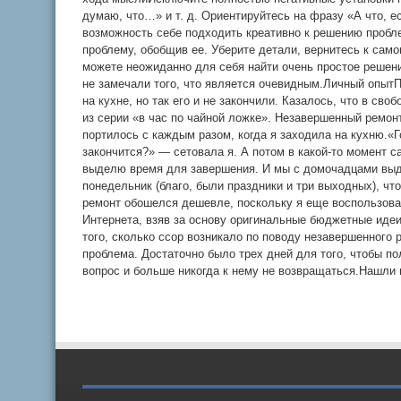
думаю, что…» и т. д. Ориентируйтесь на фразу «А что, 
возможность себе подходить креативно к решению пробл
проблему, обобщив ее. Уберите детали, вернитесь к само
можете неожиданно для себя найти очень простое решен
не замечали того, что является очевидным.Личный опыт
на кухне, но так его и не закончили. Казалось, что в св
из серии «в час по чайной ложке». Незавершенный ремон
портилось с каждым разом, когда я заходила на кухню.«Го
закончится?» — сетовала я. А потом в какой-то момент с
выделю время для завершения. И мы с домочадцами вы
понедельник (благо, были праздники и три выходных), чт
ремонт обошелся дешевле, поскольку я еще воспользов
Интернета, взяв за основу оригинальные бюджетные идеи
того, сколько ссор возникало по поводу незавершенного 
проблема. Достаточно было трех дней для того, чтобы п
вопрос и больше никогда к нему не возвращаться.Нашли