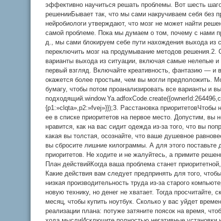
эффективно научиться решать проблемы. Вот шесть шагов
решенииБывает так, что мы сами накручиваем себя без п
нейробиологи утверждают, что мозг не может найти реше
самой проблеме. Пока мы думаем о том, почему с нами пр
д., мы сами блокируем себе пути нахождения выхода из 
переключить мозг на продумывание методов решения.2.
варианты выхода из ситуации, включая самые нелепые и 
первый взгляд. Включайте креативность, фантазию — и в
окажется более простым, чем вы могли предположить. М
бумагу, чтобы потом проанализировать все варианты и в
подходящий.window.Ya.adfoxCode.create({ownerId:264496,c
{p1:»clqta»,p2:»fvej»}});3. Расстановка приоритетовЧтобы
ее в списке приоритетов на первое место. Допустим, вы
нравится, как на вас сидит одежда из-за того, что вы по
какая вы толстая, осознайте, что ваше душевное равнове
вы сбросите лишние килограммы. А для этого поставьте д
приоритетов. Не ходите и не жалуйтесь, а примите решени
План действийКогда ваша проблема станет приоритетной,
Какие действия вам следует предпринять для того, чтоб
низкая производительность труда из-за старого компьюте
новую технику, но денег не хватает. Тогда просчитайте, 
месяц, чтобы купить ноутбук. Сколько у вас уйдет време
реализации плана: потуже затяните поясок на время, что
хода мыслиИсключите полностью негативные установки н