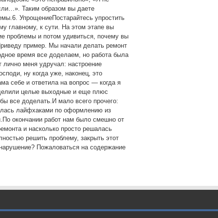
если…». Таким образом вы даете
емы.6. УпрощениеПостарайтесь упростить
му главному, к сути. На этом этапе вы
ие проблемы и потом удивиться, почему вы
Приведу пример. Мы начали делать ремонт
ободное время все доделаем, но работа была
т лично меня удручал: настроение
споди, ну когда уже, наконец, это
ама себе и ответила на вопрос — когда я
делили целые выходные и еще плюс
обы все доделать.И мало всего прочего:
алась лайфхаками по оформлению из
.По окончании работ нам было смешно от
ремонта и насколько просто решалась
олностью решить проблему, закрыть этот
 нарушение? Пожаловаться на содержание