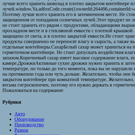
лучше всего хранить шоколад в плотно закрытом контейнере и
лучей.window.Ya.adfoxCode.create({ownerId:264496,containerId:
Поэтому лучше всего хранить его в затемненном месте. Не стои
защищенном от попадания солнечных лучей.Этот продукт не лю
не стоит хранить его рядом с продуктами, обладающими выраж
прохладном месте и в стеклянной емкости с плотной крышкой. 
защищено от света, и в плотно закрытой емкости.Не стоит хра
продукты совершенно не переносят влагу и сырость, а также 
отдельные контейнеры.СахарБелый сахар может храниться на п
герметичном контейнере. Не стоит допускать воздействия влаги
запахом.Коричневый сахар имеет высокое содержание влаги, п
камере.ДрожжиАктивные сухие дрожжи нужно хранить в затем
температуре, но только до того момента, пока вы не нарушил
на протяжении года или чуть дольше. Желательно, чтобы они 
закрытом контейнере при комнатной температуре. Желательно,
весьма гигроскопичен, поэтому его нужно держать в герметич
Пожаловаться на содержание
Рубрики
Авто
Оборудование
Производство
Разное