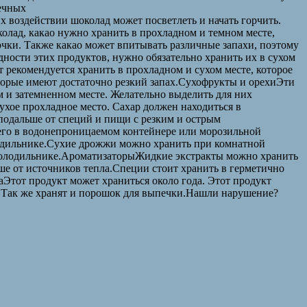
нечных
 их воздействии шоколад может посветлеть и начать горчить.
колад, какао нужно хранить в прохладном и темном месте,
очки. Также какао может впитывать различные запахи, поэтому
ности этих продуктов, нужно обязательно хранить их в сухом
 рекомендуется хранить в прохладном и сухом месте, которое
оторые имеют достаточно резкий запах.Сухофрукты и орехиЭти
м и затемненном месте. Желательно выделить для них
ухое прохладное место. Сахар должен находиться в
 подальше от специй и пищи с резким и острым
 его в водонепроницаемом контейнере или морозильной
одильнике.Сухие дрожжи можно хранить при комнатной
в холодильнике.АроматизаторыЖидкие экстракты можно хранить
ше от источников тепла.Специи стоит хранить в герметично
Этот продукт может храниться около года. Этот продукт
. Так же хранят и порошок для выпечки.Нашли нарушение?