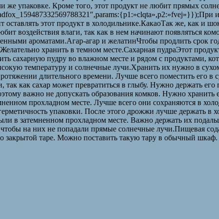
ли же упаковке. Кроме того, этот продукт не любит прямых сол
»adfox_159487332569788321″,params:{p1:»clqta»,p2:»fvej»}});При
т оставлять этот продукт в холодильнике.КакаоТак же, как и шо
бит воздействия влаги, так как в нем начинают появляться ком
енными ароматами.Агар-агар и желатинЧтобы продлить срок год
Желательно хранить в темном месте.Сахарная пудраЭтот продукт
нить сахарную пудру во влажном месте и рядом с продуктами, к
высокую температуру и солнечные лучи.Хранить их нужно в сухо
ротяжении длительного времени. Лучше всего поместить его в с
, так как сахар может превратиться в глыбу. Нужно держать его
оэтому важно не допускать образования комков. Нужно хранить
ненном прохладном месте. Лучше всего они сохраняются в хол
и герметичность упаковки. После этого дрожжи лучше держать 
были в затемненном прохладном месте. Важно держать их подаль
 чтобы на них не попадали прямые солнечные лучи.Пищевая сода
но закрытой таре. Можно поставить такую тару в обычный шкаф