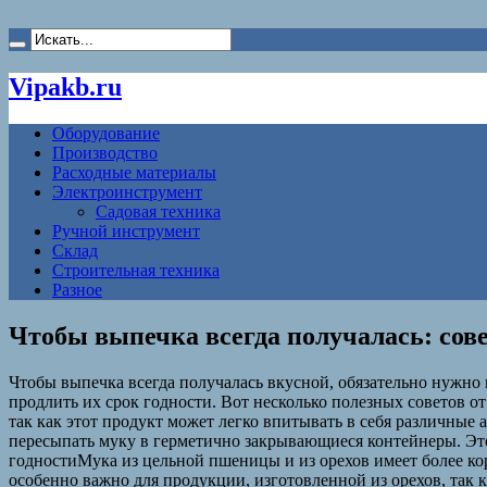
Vipakb.ru
Оборудование
Производство
Расходные материалы
Электроинструмент
Садовая техника
Ручной инструмент
Склад
Строительная техника
Разное
Чтобы выпечка всегда получалась: сов
Чтобы выпечка всегда получалась вкусной, обязательно нужно
продлить их срок годности. Вот несколько полезных советов от
так как этот продукт может легко впитывать в себя различные 
пересыпать муку в герметично закрывающиеся контейнеры. Это
годностиМука из цельной пшеницы и из орехов имеет более ко
особенно важно для продукции, изготовленной из орехов, так