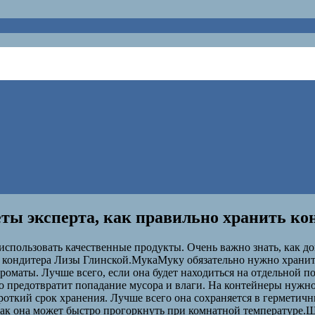
еты эксперта, как правильно хранить к
 использовать качественные продукты. Очень важно знать, как д
 кондитера Лизы Глинской.МукаМуку обязательно нужно хранить в
ароматы. Лучше всего, если она будет находиться на отдельной п
 предотвратит попадание мусора и влаги. На контейнеры нужно
роткий срок хранения. Лучше всего она сохраняется в герметич
 как она может быстро прогоркнуть при комнатной температуре.