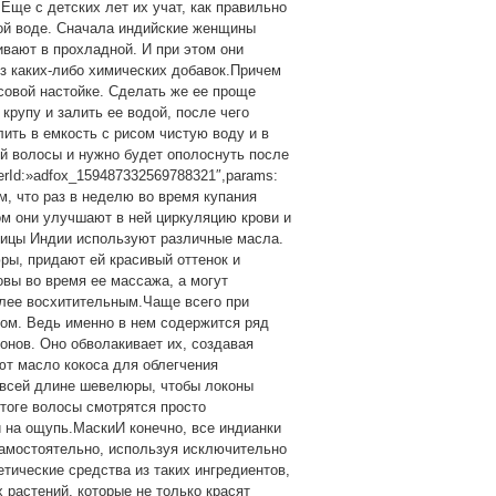
Еще с детских лет их учат, как правильно
ной воде. Сначала индийские женщины
вают в прохладной. И при этом они
з каких-либо химических добавок.Причем
исовой настойке. Сделать же ее проще
крупу и залить ее водой, после чего
ить в емкость с рисом чистую воду и в
кой волосы и нужно будет ополоснуть после
nerId:»adfox_159487332569788321″,params:
том, что раз в неделю во время купания
ом они улучшают в ней циркуляцию крови и
ицы Индии используют различные масла.
ры, придают ей красивый оттенок и
овы во время ее массажа, а могут
олее восхитительным.Чаще всего при
ом. Ведь именно в нем содержится ряд
онов. Оно обволакивает их, создавая
ют масло кокоса для облегчения
о всей длине шевелюры, чтобы локоны
итоге волосы смотрятся просто
 на ощупь.МаскиИ конечно, все индианки
самостоятельно, используя исключительно
тические средства из таких ингредиентов,
 растений, которые не только красят