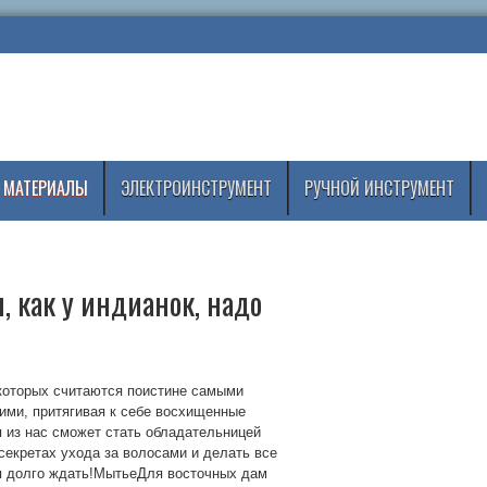
 МАТЕРИАЛЫ
ЭЛЕКТРОИНСТРУМЕНТ
РУЧНОЙ ИНСТРУМЕНТ
 как у индианок, надо
которых считаются поистине самыми
ими, притягивая к себе восхищенные
 из нас сможет стать обладательницей
 секретах ухода за волосами и делать все
ебя долго ждать!МытьеДля восточных дам