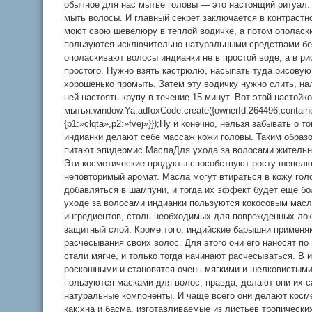
обычное для нас мытье головы — это настоящий ритуал. 
мыть волосы. И главный секрет заключается в контраст
моют свою шевелюру в теплой водичке, а потом ополаски
пользуются исключительно натуральными средствами бе
ополаскивают волосы индианки не в простой воде, а в р
простого. Нужно взять кастрюлю, насыпать туда рисовую 
хорошенько промыть. Затем эту водичку нужно слить, нал
ней настоять крупу в течение 15 минут. Вот этой настой
мытья.window.Ya.adfoxCode.create({ownerId:264496,contai
{p1:»clqta»,p2:»fvej»}});Ну и конечно, нельзя забывать о 
индианки делают себе массаж кожи головы. Таким образ
питают эпидермис.МаслаДля ухода за волосами жительн
Эти косметические продукты способствуют росту шевелю
неповторимый аромат. Масла могут втираться в кожу гол
добавляться в шампуни, и тогда их эффект будет еще б
уходе за волосами индианки пользуются кокосовым масл
ингредиентов, столь необходимых для поврежденных лок
защитный слой. Кроме того, индийские барышни применя
расчесывания своих волос. Для этого они его наносят п
стали мягче, и только тогда начинают расчесываться. В 
роскошными и становятся очень мягкими и шелковистыми
пользуются масками для волос, правда, делают они их 
натуральные компоненты. И чаще всего они делают косме
как:хна и басма, изготавливаемые из листьев тропических