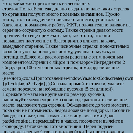
которые можно приготовить из чесночных
стрелок.ПользаЕсли ежедневно съедать по паре таких стрелок,
то организм получит много полезных витаминов. Нужно
знать, что эти «дудочки» повышают аппетит, уничтожают
бактерии, нормализуют работу ЖКТ, положительно влияют на
сердечно-сосудистую систему. Также стрелки делают кости
прочнее. Что еще примечательно, так это то, что они
повышают настроение и благоприятно влияют на кожу,
замедляют старение. Также чесночные стрелки положительно
воздействуют на половую систему, улучшают мужскую
потенцию.Далее мы рассмотрим рецепты с этим полезным
компонентом.Стрелки с яйцом и помидоромИнгредиенты:2
яйца;укроп;100 г чесночных стрелок;помидор;сливочное
масло
(немного);соль.Приготовлениеwindow.Ya.adfoxCode.create({owne
{p1:»clqta»,p2:»fvej»}});Сначала промойте стрелки, удалите
семена порежьте на небольшие кусочки (5 см длиной).
Порежьте томаты на крупные по размеру кусочки,
нашинкуйте мелко укроп.На сковороде растопите сливочное
масло, выложите туда стрелки. Обжаривайте до того момента,
пока они не потемнеют.Следом добавьте помидоры. Посолите
блюдо, готовьте, пока томаты не станут мягкими. Дале
разбейте яйца, перемешайте в чашке, посолите и вылейте в
сковороду. Готовьте до готовности яиц. Перед подачей
посыпьте зеленью.Стрелки по-корейскиДля приготовления