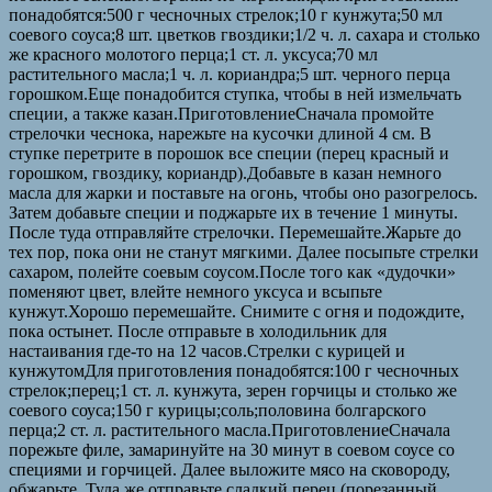
понадобятся:500 г чесночных стрелок;10 г кунжута;50 мл
соевого соуса;8 шт. цветков гвоздики;1/2 ч. л. сахара и столько
же красного молотого перца;1 ст. л. уксуса;70 мл
растительного масла;1 ч. л. кориандра;5 шт. черного перца
горошком.Еще понадобится ступка, чтобы в ней измельчать
специи, а также казан.ПриготовлениеСначала промойте
стрелочки чеснока, нарежьте на кусочки длиной 4 см. В
ступке перетрите в порошок все специи (перец красный и
горошком, гвоздику, кориандр).Добавьте в казан немного
масла для жарки и поставьте на огонь, чтобы оно разогрелось.
Затем добавьте специи и поджарьте их в течение 1 минуты.
После туда отправляйте стрелочки. Перемешайте.Жарьте до
тех пор, пока они не станут мягкими. Далее посыпьте стрелки
сахаром, полейте соевым соусом.После того как «дудочки»
поменяют цвет, влейте немного уксуса и всыпьте
кунжут.Хорошо перемешайте. Снимите с огня и подождите,
пока остынет. После отправьте в холодильник для
настаивания где-то на 12 часов.Стрелки с курицей и
кунжутомДля приготовления понадобятся:100 г чесночных
стрелок;перец;1 ст. л. кунжута, зерен горчицы и столько же
соевого соуса;150 г курицы;соль;половина болгарского
перца;2 ст. л. растительного масла.ПриготовлениеСначала
порежьте филе, замаринуйте на 30 минут в соевом соусе со
специями и горчицей. Далее выложите мясо на сковороду,
обжарьте. Туда же отправьте сладкий перец (порезанный