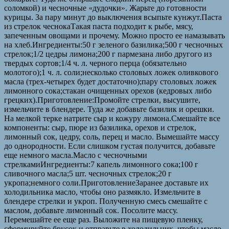
соломкой) и чесночные «дудочки». Жарьте до готовности
курицы. За пару минут до выключения всыпьте кунжут.Паста
из стрелок чеснокаТакая паста подходит к рыбе, мясу,
запеченным овощами и прочему. Можно просто ее намазывать
на хлеб.Ингредиенты:50 г зеленого базилика;500 г чесночных
стрелок;1/2 цедры лимона;200 г пармезана либо другого из
твердых сортов;1/4 ч. л. черного перца (обязательно
молотого);1 ч. л. соли;несколько столовых ложек оливкового
масла (трех-четырех будет достаточно);пару столовых ложек
лимонного сока;стакан очищенных орехов (кедровых либо
грецких).Приготовление:Промойте стрелки, высушите,
измельчите в блендере. Туда же добавьте базилик и орешки.
На мелкой терке натрите сыр и кожуру лимона.Смешайте все
компоненты: сыр, пюре из базилика, орехов и стрелок,
лимонный сок, цедру, соль, перец и масло. Вымешайте массу
до однородности. Если слишком густая получится, добавьте
еще немного масла.Масло с чесночными
стрелкамиИнгредиенты:7 капель лимонного сока;100 г
сливочного масла;5 шт. чесночных стрелок;20 г
укропа;немного соли.ПриготовлениеЗаранее доставьте их
холодильника масло, чтобы оно размякло. Измельчите в
блендере стрелки и укроп. Полученную смесь смешайте с
маслом, добавьте лимонный сок. Посолите массу.
Перемешайте ее еще раз. Выложите на пищевую пленку,
сформируйте брусок и отправьте в холодильник, чтобы масло