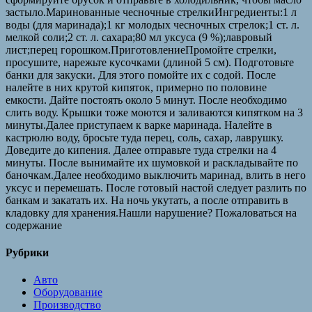
застыло.Маринованные чесночные стрелкиИнгредиенты:1 л
воды (для маринада);1 кг молодых чесночных стрелок;1 ст. л.
мелкой соли;2 ст. л. сахара;80 мл уксуса (9 %);лавровый
лист;перец горошком.ПриготовлениеПромойте стрелки,
просушите, нарежьте кусочками (длиной 5 см). Подготовьте
банки для закуски. Для этого помойте их с содой. После
налейте в них крутой кипяток, примерно по половине
емкости. Дайте постоять около 5 минут. После необходимо
слить воду. Крышки тоже моются и заливаются кипятком на 3
минуты.Далее приступаем к варке маринада. Налейте в
кастрюлю воду, бросьте туда перец, соль, сахар, лаврушку.
Доведите до кипения. Далее отправьте туда стрелки на 4
минуты. После вынимайте их шумовкой и раскладывайте по
баночкам.Далее необходимо выключить маринад, влить в него
уксус и перемешать. После готовый настой следует разлить по
банкам и закатать их. На ночь укутать, а после отправить в
кладовку для хранения.Нашли нарушение? Пожаловаться на
содержание
Рубрики
Авто
Оборудование
Производство