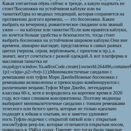
Какая элегантная обувь сейчас в тренде, а какую надевать не
стоит?Босоножки на устойчивом каблуке или на
танкеткеОдна из модных тенденций, которая сохраняется на
протяжении долгого времени, — это босоножки. Какие
выбрать на вечеринку, романтическое свидание или званый
ужин — на каблуке или танкетке?Если вам нравятся каблуки,
но хочется больше удобства и безопасности, тогда стоит
выбрать босоножки на устойчивом широком каблуке.Они вне
времени, шикарно выглядят, представлены в самых разных
цветах (черном, сером, верблюжьем, с принтом и пр.), а
значит, могут сочетаться с разной одеждой.А вот платформа и
массивная танкетка не
подойдут.window.Ya.adfoxCode.create({ownerId:264496,containe
{p1:»clqta»,p2:»fvej»}});Минималистичные сандалии с
ремешками или туфли Мэри ДжейнНежные босоножки с
ремешками великолепны и превосходно комбинируются с
различными вещами.Туфли Мэри Джейн, легендарная
классика 60-х, хотя и возродились на короткое время в 2020
году, все-таки слишком консервативны. Поэтому модницы
выбирают минималичтичные сандалии с тонким ремешками
телесного или белого цвета, которые не только идеально
подходят к юбкам и платьям, но и заметно удлиняют
ноги.Туфли-лодочки с открытой пяткой или с открытым
носомТуфли peep-toe, которые отличаются открытым носом,
появились в 1940-х годах. Говорят, что тогда были тяжелые