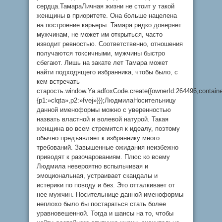
сердца.ТамараЛичная жизни не стоит у такой
женщины в приоритете. Она больше нацелена
на построение карьеры. Тамара редко доверяет
мужчинам, не может им открыться, часто
изводит ревностью. Соответственно, отношения
получаются токсичными, мужчины быстро
сбегают. Лишь на закате лет Тамара может
найти подходящего избранника, чтобы было, с
кем встречать
старость.window.Ya.adfoxCode.create({ownerId:264496,contai
{p1:»clqta»,p2:»fvej»}});ЛюдмилаНосительницу
данной именоформы можно с уверенностью
назвать властной и волевой натурой. Такая
женщина во всем стремится к идеалу, поэтому
обычно предъявляет к избраннику много
требований. Завышенные ожидания неизбежно
приводят к разочарованиям. Плюс ко всему
Людмила невероятно вспыльчивая и
эмоциональная, устраивает скандалы и
истерики по поводу и без. Это отталкивает от
нее мужчин. Носительнице данной именоформы
неплохо было бы постараться стать более
уравновешенной. Тогда и шансы на то, чтобы