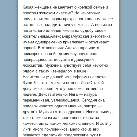
Какая женщина не мечтает о крепкой семье и
простом женском счастье? Но некоторым
представительницам прекрасного пола сложнее
остальных наладить личную жизнь. А все из-за
негативного влияния имени на судьбу своей
носительницы.АлександраМужская энергетика
имени одновременно привлекает и отпугивает
парней. В отношениях Александра часто
примеряет на себя доминирующую роль,
превращаясь из девушки в движущий
локомотив. Мужчина чувствует себя неуютно
рядом с таким «генералом в юбке».
Носительнице данной именоформы неплохо
было бы стать мягче и нежнее.ИнгаО такой
девушке говорят, что у нее семь пятниц на
неделе. Действительно, Инга — натура
переменчивая, увлекающаяся. Сегодня она
придерживается одного мнения, завтра —
другого. Мужчин это раздражает. Носительница
такого имени из-за своего непостоянства
кажется им слишком легкомысленной. И хотя у
Инги много поклонников, мало кто из них
решается сделать ей предложение руки и