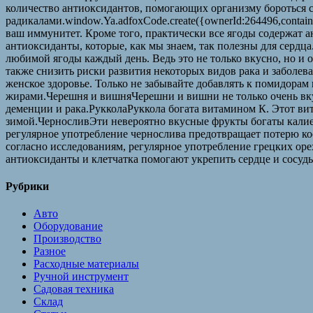
количество антиоксидантов, помогающих организму бороться
радикалами.window.Ya.adfoxCode.create({ownerId:264496,contain
ваш иммунитет. Кроме того, практически все ягоды содержат 
антиоксиданты, которые, как мы знаем, так полезны для сердц
любимой ягоды каждый день. Ведь это не только вкусно, но и
также снизить риски развития некоторых видов рака и заболев
женское здоровье. Только не забывайте добавлять к помидорам
жирами.Черешня и вишняЧерешни и вишни не только очень вку
деменции и рака.РукколаРуккола богата витамином К. Этот вит
зимой.ЧерносливЭти невероятно вкусные фрукты богаты калие
регулярное употребление чернослива предотвращает потерю ко
согласно исследованиям, регулярное употребление грецких ор
антиоксиданты и клетчатка помогают укрепить сердце и сосу
Рубрики
Авто
Оборудование
Производство
Разное
Расходные материалы
Ручной инструмент
Садовая техника
Склад