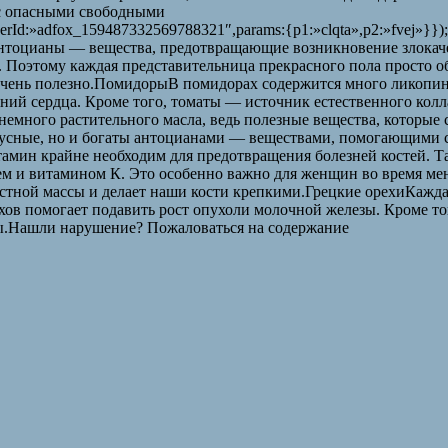
 с опасными свободными
erId:»adfox_159487332569788321″,params:{p1:»clqta»,p2:»fvej»}})
антоцианы — вещества, предотвращающие возникновение злокаче
а. Поэтому каждая представительница прекрасного пола просто о
 очень полезно.ПомидорыВ помидорах содержится много ликопина
аний сердца. Кроме того, томаты — источник естественного кол
 немного растительного масла, ведь полезные вещества, которые
сные, но и богаты антоцианами — веществами, помогающими сн
амин крайне необходим для предотвращения болезней костей. Та
м и витамином К. Это особенно важно для женщин во время мен
стной массы и делает наши кости крепкими.Грецкие орехиКаждая
ехов помогает подавить рост опухоли молочной железы. Кроме 
ды.Нашли нарушение? Пожаловаться на содержание