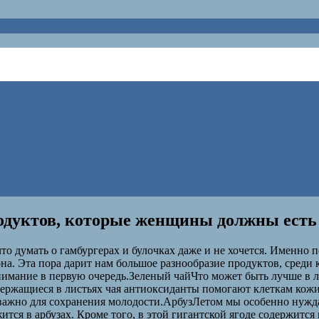
родуктов, которые женщины должны есть
о думать о гамбургерах и булочках даже и не хочется. Именно п
она. Эта пора дарит нам большое разнообразие продуктов, среди
внимание в первую очередь.Зеленый чайЧто может быть лучше в 
одержащиеся в листьях чая антиоксиданты помогают клеткам кож
 важно для сохранения молодости.АрбузЛетом мы особенно нужда
тся в арбузах. Кроме того, в этой гигантской ягоде содержится