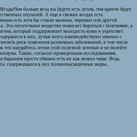
;ЯгодыЧем больше ягод вы будете есть летом, тем крепче будет
ственных опухолей. А еще в свежих ягодах есть
бязана есть хотя бы стакан малины, черники или другой
. Это питательное вещество помогает бороться с болезнями, а
лагена, который поддерживает молодость кожи и укрепляет
 содержатся в них, лучше всего взаимодействуют именно с
изить риск появления различных заболеваний, в том числе
к что наедайтесь летом этой полезной зеленью и не болейте
опаузы. Также, согласно проведенным исследованиям,
 барышня просто обязана есть их как можно чаще. Ведь,
того, содержащиеся в них полиненасыщенные жиры,