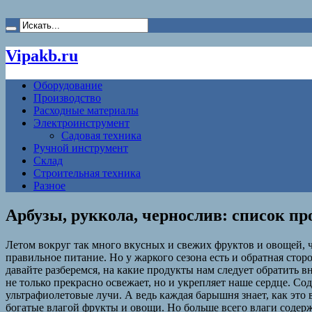
Vipakb.ru
Оборудование
Производство
Расходные материалы
Электроинструмент
Садовая техника
Ручной инструмент
Склад
Строительная техника
Разное
Арбузы, руккола, чернослив: список п
Летом вокруг так много вкусных и свежих фруктов и овощей, чт
правильное питание. Но у жаркого сезона есть и обратная стор
давайте разберемся, на какие продукты нам следует обратить 
не только прекрасно освежает, но и укрепляет наше сердце. С
ультрафиолетовые лучи. А ведь каждая барышня знает, как это
богатые влагой фрукты и овощи. Но больше всего влаги содержи