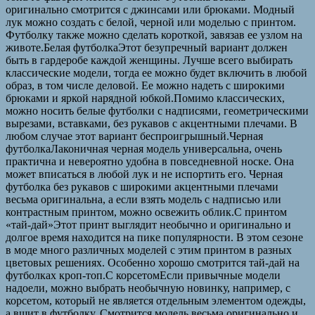
оригинально смотрится с джинсами или брюками. Модный
лук можно создать с белой, черной или моделью с принтом.
Футболку также можно сделать короткой, завязав ее узлом на
животе.Белая футболкаЭтот безупречный вариант должен
быть в гардеробе каждой женщины. Лучше всего выбирать
классические модели, тогда ее можно будет включить в любой
образ, в том числе деловой. Ее можно надеть с широкими
брюками и яркой нарядной юбкой.Помимо классических,
можно носить белые футболки с надписями, геометрическими
вырезами, вставками, без рукавов с акцентными плечами. В
любом случае этот вариант беспроигрышный.Черная
футболкаЛаконичная черная модель универсальна, очень
практична и невероятно удобна в повседневной носке. Она
может вписаться в любой лук и не испортить его. Черная
футболка без рукавов с широкими акцентными плечами
весьма оригинальна, а если взять модель с надписью или
контрастным принтом, можно освежить облик.С принтом
«тай-дай»Этот принт выглядит необычно и оригинально и
долгое время находится на пике популярности. В этом сезоне
в моде много различных моделей с этим принтом в разных
цветовых решениях. Особенно хорошо смотрится тай-дай на
футболках кроп-топ.С корсетомЕсли привычные модели
надоели, можно выбрать необычную новинку, например, с
корсетом, который не является отдельным элементом одежды,
а вшит в футболку. Смотрится модель весьма оригинально и