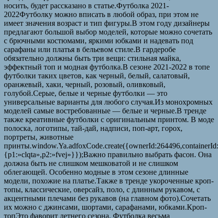
носить, будет рассказано в статье.Футболка 2021-
2022Футболку можно вписать в любой образ, при этом не
имеет значения возраст и тип фигуры.В этом году дизайнеры
предлагают большой выбор моделей, которые можно сочетать
с брючными костюмами, яркими юбками и надевать под
сарафаны или платья в бельевом стиле.В гардеробе
обязательно должны быть три вещи: стильная майка,
эффектный топ и модная футболка.В сезоне 2021-2022 в топе
футболки таких цветов, как черный, белый, салатовый,
оранжевый, хаки, черный, розовый, оливковый,
голубой.Серые, белые и черные футболки — это
универсальные варианты для любого случая.Из монохромных
моделей самые востребованные — белые и черные.В тренде
также креативные футболки с оригинальным принтом. В моде
полоска, логотипы, тай-дай, надписи, поп-арт, горох,
портреты, животные
принты.window.Ya.adfoxCode.create({ownerId:264496,containerI
{p1:»clqta»,p2:»fvej»}});Важно правильно выбрать фасон. Она
должна быть не слишком мешковатой и не слишком
облегающей. Особенно модные в этом сезоне длинные
модели, похожие на платье.Также в тренде укороченные кроп-
топы, классические, оверсайз, поло, с длинным рукавом, с
акцентными плечами без рукавов (на главном фото).Сочетать
их можно с джинсами, шортами, сарафанами, юбками.Кроп-
топЭто фаворит летнего сезона. Футболка весьма