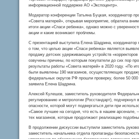
информационной поддержке АО «Экспоцентр».
Модератор конференции Татьяна Буцкая, координатор пр
«Совета матерей», открывая мероприятие, обратила внима
итоги акции «Спаси ребенка», однако можно с уверенност
акции и какие возникают проблемы.
С презентацией выступила Елена Шадрина, координатор 
о том, что целью акции «Спаси ребенка» является выяв
продажу детских удерживающих устройств «корректоров 
озвучены причины, по которым покупатели до сих пор пр
результаты работы «Совета матерей» в 2020 году. «По и
были выявлены 190 магазинов, осуществляющих продажу
федеральных округов РФ прошли проверку, более 50 000 
заявила Елена Шадрина.
Алексей Кулешов, заместитель руководителя Федерально
регулированию и метрологии (Росстандарт), подчеркнул
опасности, которой могут подвергаться дети при исполь
«Самое лучшее на сегодня, что есть в нашем арсенале, 
тех магазинов, которые продолжают реализацию подобны
В продолжении дискуссии выступили заместитель руково
заместитель начальника отдела пропаганды безопасност