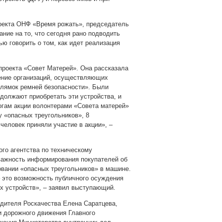
оекта ОНФ «Время рожать», председатель
ние на то, что сегодня рано подводить
ью говорить о том, как идет реализация
проекта «Совет Матерей». Она рассказала
ление организаций, осуществляющих
лямок ремней безопасности». Были
одолжают приобретать эти устройства, и
тогам акции волонтерами «Совета матерей»
 «опасных треугольников», 8
человек приняли участие в акции», –
го агентства по техническому
 важность информирования покупателей об
зовании «опасных треугольников» в машине.
– это возможность публичного осуждения
х устройств», – заявил выступающий.
дителя Роскачества Елена Саратцева,
и дорожного движения Главного