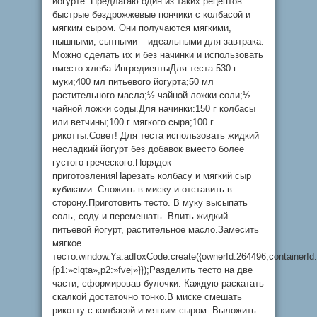
йогурте. Предлагаю один из таких рецептов:
быстрые бездрожжевые пончики с колбасой и
мягким сыром. Они получаются мягкими,
пышными, сытными – идеальными для завтрака.
Можно сделать их и без начинки и использовать
вместо хлеба.ИнгредиентыДля теста:530 г
муки;400 мл питьевого йогурта;50 мл
растительного масла;½ чайной ложки соли;½
чайной ложки соды.Для начинки:150 г колбасы
или ветчины;100 г мягкого сыра;100 г
рикотты.Совет! Для теста использовать жидкий
несладкий йогурт без добавок вместо более
густого греческого.Порядок
приготовленияНарезать колбасу и мягкий сыр
кубиками. Сложить в миску и отставить в
сторону.Приготовить тесто. В муку высыпать
соль, соду и перемешать. Влить жидкий
питьевой йогурт, растительное масло.Замесить
мягкое
тесто.window.Ya.adfoxCode.create({ownerId:264496,containerI
{p1:»clqta»,p2:»fvej»}});Разделить тесто на две
части, сформировав булочки. Каждую раскатать
скалкой достаточно тонко.В миске смешать
рикотту с колбасой и мягким сыром. Выложить