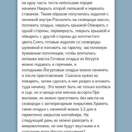
на одну часть теста небольшие порции
начинки.Накрыть второй лепешкой и нарезать
стаканом. Таким образом получились изделия с
начинкой внутри.Раскалить на сковороде масло,
положить оладьи, накрыть крышкой.Обжарить с
одной стороны, перевернуть, покрыть крышкой и
обжарить с другой стороны до золотистого
цвета.Снять готовые изделия со сковороды
шумовкой и положить на тарелку, застеленную
бумажным полотенцем, чтобы впитались
излишки масла.Готовые оладьи из йогурта
можно подавать и горячими, и
холодными.Йогуртовые оладьи можно начинять
и после приготовления. Сначала нужно их
пожарить, затем сделать в них разрез и вложить
туда начинку. Это может быть не только колбаса
и сыр, но и овощи или мясное ассорти.При
желании, их можно приготовить без масла на
сковороде с антипригарным покрытием.Хранить
такие оладьи с начинкой можно 1-2 дня в
герметично закрытом контейнере. На
следующий день их можно разогреть в
микроволновке, но они будут вкусными и в
холодном виде.Нашли нарушение?