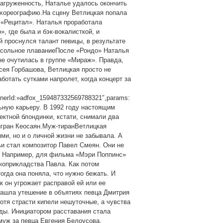
агруженность, Наталье удалось окончить
 хореографию.На сцену Ветлицкая попала
 «Рецитал». Наталья проработала
, где была и бэк-вокалисткой, и
 проснулся талант певицы, в результате
в сольное плаваниеПосле «Рондо» Наталья
е очутилась в группе «Мираж». Правда,
сея Горбашова, Ветлицкая просто не
отать сутками напролет, когда концерт за
ainerId:»adfox_159487332569788321″,params:
ольную карьеру. В 1992 году настоящим
ектной блондинки, кстати, снимали два
игран Кеосаян.Муж-тиранВетлицкая
и, но и о личной жизни не забывала. А
ьи стал композитор Павел Смеян. Они не
е. Например, для фильма «Мэри Поппинс»
коприкладства Павла. Как потом
огда она поняла, что нужно бежать. И
ак он угрожает расправой ей или ее
ашла утешение в объятиях певца Дмитрия
хотя страсти кипели нешуточные, а чувства
оды. Инициатором расставания стала
муж за певца Евгения Белоусова,