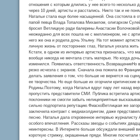
отношения с которым длились у нее всего-то несколько д
через 10 дней, артисты и расстались. Никто так и не пон
Натальи стала еще более насыщенной. Она состояла в 
папой певца Влада Топалова Михаилом, олигархом Суле
бросил Ветлицкую ради балерины Анастасии Волочковой
неожиданно для всех пошла не с миллионером, не с арти
него же она и родила дочь Ульяну. На тот момент артист
личную жизнь от посторонних глаз, Наталья уехала жить
Кстати, в одном из интервью артистка призналась, что м
вообще никогда не мечтала стать матерью. Но когда дочь
изменился. Появилась ответственность.ВозвращениеНо в
резко исчезла с экранов. Сначала она пожила во Франци
делать заявления о том, что больше не вернется на сцен
ее творчества. Но еще больше их огорчили критические 
Родины.Поэтому, когда Наталья вдруг пару лет назад вер
пропустить представители СМИ. Публика встретила арти
поклонники не смогли забыть нелицеприятные высказыва
сильно подпортила репутацию.ФиаскоВетлицкая же загор
заключила контракт с медиахолдингом, даже представил
песню. Наталья дала откровенное интервью журналисту 
особого впечатления. Рассказы звезды о событиях двадц
неинтересны. В Интернете больше обсуждали внешний в
короткую стрижку, окрашенные пряди. Многие посчитали