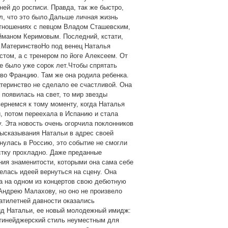
ней до росписи. Правда, так же быстро,
ял, что это было.Дальше личная жизнь
отношениях с певцом Владом Сташевским,
йманом Керимовым. Последний, кстати,
.МатеринствоНо под венец Наталья
стом, а с тренером по йоге Алексеем. От
ке было уже сорок лет.Чтобы спрятать
 во Францию. Там же она родила ребенка.
атеринство не сделало ее счастливой. Она
 появилась на свет, то мир звезды
ернемся к тому моменту, когда Наталья
и, потом переехала в Испанию и стала
у. Эта новость очень огорчила поклонников
высказывания Натальи в адрес своей
нулась в Россию, это событие не смогли
стку прохладно. Даже преданные
ния знаменитости, которыми она сама себе
елась идеей вернуться на сцену. Она
а на одном из концертов свою дебютную
Андрею Малахову, но оно не произвело
атилетней давности оказались
ид Натальи, ее новый молодежный имидж:
 тинейджерский стиль неуместным для