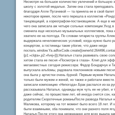
Несмотря на большое количество увлечений и большую з
школу с золотой медалью. Затем она стала преподавать
благодаря Алле Пугачевой — та приняла ее в свой балет
некоторое время, после чего перешла в коллектив «Рондо»
танцовщицей, а хореографом-постановщиком. А еще в ней
чего она записала аж четыре сольных композиции.Уход 
сменила еще несколько музыкальных коллективов, пока н
хватило ее на полгода. По словам гитариста группы Алек
выдержала нечеловеческих условий, когда нужно было раб
концертом, а гостиницы такие убогие, что даже негде
поспать.window.Ya.adfoxCode.create({ownerId:264496,cont
{p1:»clqta»,p2:»fvej»}});Наталья стала развивать свою с
хитом стала ее песня «Посмотри в глаза». Клип для эфф
мегаизвестных сегодня режиссера: Федор Бондарчук и Т
выпускала альбомы, радовала поклонников новыми песням
она была у артистки очень бурной. Первым мужем Натал
только были мужем и женой, но также и работали вмест
записали композицию «Непогода».Брак распался из-за ру
рассказывала Наталья, однажды муж чуть ее не убил, и т
даже сейчас, по прошествии лет, ей иногда снится сон, к
родителям.Скоротечные романыПосле развода Наталья н
Маликова, которому на тот момент было всего 18 лет. И 
были взаимными, оба понимали, что они разного поля яг
Наталья.После этого она неожиданно для всех вышла за