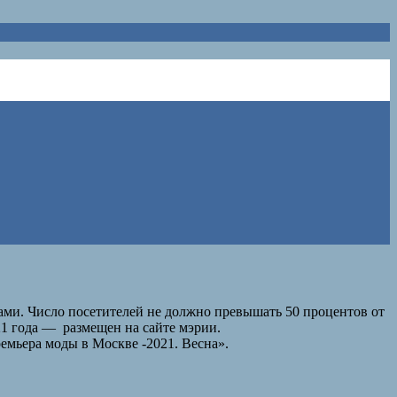
ами. Число посетителей не должно превышать 50 процентов от
1 года — размещен на сайте мэрии.
емьера моды в Москве -2021. Весна».