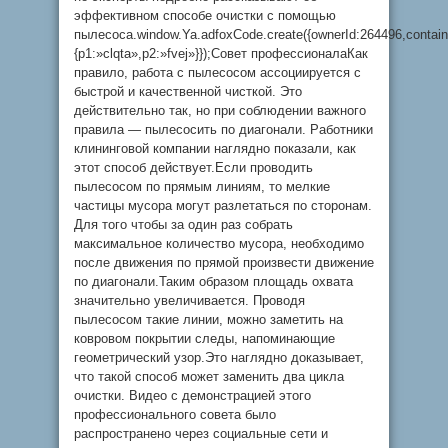
эффективном способе очистки с помощью
пылесоса.window.Ya.adfoxCode.create({ownerId:264496,contai
{p1:»clqta»,p2:»fvej»}});Совет профессионалаКак
правило, работа с пылесосом ассоциируется с
быстрой и качественной чисткой. Это
действительно так, но при соблюдении важного
правила — пылесосить по диагонали. Работники
клининговой компании наглядно показали, как
этот способ действует.Если проводить
пылесосом по прямым линиям, то мелкие
частицы мусора могут разлетаться по сторонам.
Для того чтобы за один раз собрать
максимальное количество мусора, необходимо
после движения по прямой произвести движение
по диагонали.Таким образом площадь охвата
значительно увеличивается. Проводя
пылесосом такие линии, можно заметить на
ковровом покрытии следы, напоминающие
геометрический узор.Это наглядно доказывает,
что такой способ может заменить два цикла
очистки. Видео с демонстрацией этого
профессионального совета было
распространено через социальные сети и