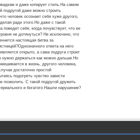
повадкам и даже копирует стиль.На самом
ой подругой даже можно строить
 что человек осознает себя хуже другого,
 делая ради этого.Но даже с такой
а поведет себя, когда почувствует, что ее
уровня не дотянуться? Не исключено, что
начнется настоящая битва за
истницей?Однозначного ответа на него
оявляется открыто, а сама подруга строит
но нужно держаться как можно дальше.Но
вмешивается в жизнь, другого человека,
 случае достаточно простой
ытаясь подогреть чувство зависти
е позволить. С такой подругой дружить
териального и богатого.Нашли нарушение?