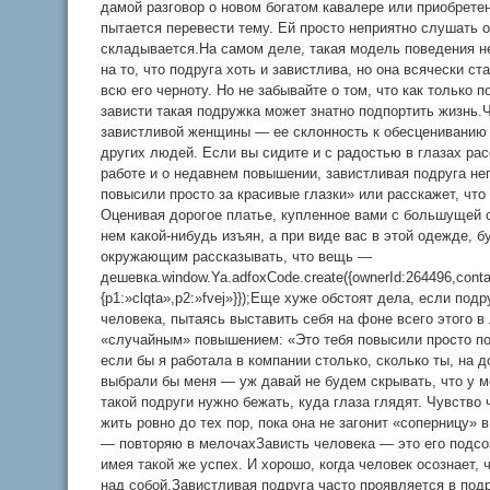
дамой разговор о новом богатом кавалере или приобретен
пытается перевести тему. Ей просто неприятно слушать о
складывается.На самом деле, такая модель поведения не
на то, что подруга хоть и завистлива, но она всячески ст
всю его черноту. Но не забывайте о том, что как только 
зависти такая подружка может знатно подпортить жизнь
завистливой женщины — ее склонность к обесцениванию в
других людей. Если вы сидите и с радостью в глазах рас
работе и о недавнем повышении, завистливая подруга не
повысили просто за красивые глазки» или расскажет, чт
Оценивая дорогое платье, купленное вами с большущей с
нем какой-нибудь изъян, а при виде вас в этой одежде, б
окружающим рассказывать, что вещь —
дешевка.window.Ya.adfoxCode.create({ownerId:264496,cont
{p1:»clqta»,p2:»fvej»}});Еще хуже обстоят дела, если под
человека, пытаясь выставить себя на фоне всего этого в
«случайным» повышением: «Это тебя повысили просто пот
если бы я работала в компании столько, сколько ты, на 
выбрали бы меня — уж давай не будем скрывать, что у м
такой подруги нужно бежать, куда глаза глядят. Чувство 
жить ровно до тех пор, пока она не загонит «соперницу» 
— повторяю в мелочахЗависть человека — это его подсоз
имея такой же успех. И хорошо, когда человек осознает,
над собой.Завистливая подруга часто проявляется в под