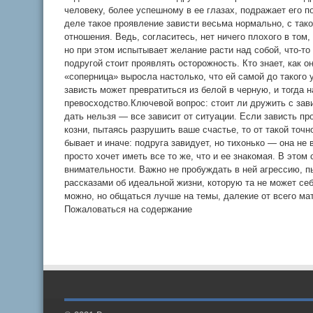
человеку, более успешному в ее глазах, подражает его 
деле такое проявление зависти весьма нормально, с так
отношения. Ведь, согласитесь, нет ничего плохого в том,
но при этом испытывает желание расти над собой, что-то
подругой стоит проявлять осторожность. Кто знает, как он
«соперница» выросла настолько, что ей самой до такого 
зависть может превратиться из белой в черную, и тогда 
превосходство.Ключевой вопрос: стоит ли дружить с зав
дать нельзя — все зависит от ситуации. Если зависть пр
козни, пытаясь разрушить ваше счастье, то от такой точ
бывает и иначе: подруга завидует, но тихонько — она не 
просто хочет иметь все то же, что и ее знакомая. В этом
внимательности. Важно не пробуждать в ней агрессию, п
рассказами об идеальной жизни, которую та не может себ
можно, но общаться лучше на темы, далекие от всего ма
Пожаловаться на содержание