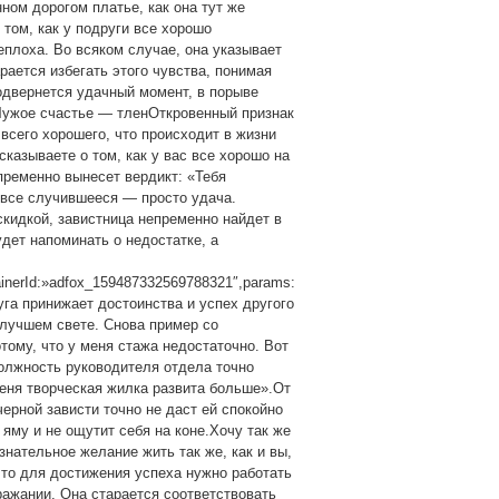
ном дорогом платье, как она тут же
 том, как у подруги все хорошо
плоха. Во всяком случае, она указывает
арается избегать этого чувства, понимая
подвернется удачный момент, в порыве
.Чужое счастье — тленОткровенный признак
сего хорошего, что происходит в жизни
сказываете о том, как у вас все хорошо на
пременно вынесет вердикт: «Тебя
о все случившееся — просто удача.
кидкой, завистница непременно найдет в
удет напоминать о недостатке, а
ainerId:»adfox_159487332569788321″,params:
руга принижает достоинства и успех другого
 лучшем свете. Снова пример со
ому, что у меня стажа недостаточно. Вот
должность руководителя отдела точно
еня творческая жилка развита больше».От
черной зависти точно не даст ей спокойно
в яму и не ощутит себя на коне.Хочу так же
нательное желание жить так же, как и вы,
 что для достижения успеха нужно работать
ражании. Она старается соответствовать