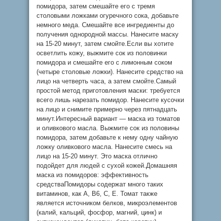
помидора, затем смешайте его с тремя
столовыми ложками огуречного сока, добавьте
немного меда. Смешайте все ингредиенты до
получения однородной массы. Нанесите маску
на 15-20 минут, затем смойте.Если вы хотите
осветлить кожу, выжмите сок из половинки
помидора и смешайте его с лимонным соком
(четыре столовые ложки). Нанесите средство на
лицо на четверть часа, а затем смойте.Самый
простой метод приготовления маски: требуется
всего лишь нарезать помидор. Нанесите кусочки
на лицо и снимите примерно через пятнадцать
минут.Интересный вариант — маска из томатов
и оливкового масла. Выжмите сок из половины
помидора, затем добавьте к нему одну чайную
ложку оливкового масла. Нанесите смесь на
лицо на 15-20 минут. Это маска отлично
подойдет для людей с сухой кожей.Домашняя
маска из помидоров: эффективность
средстваПомидоры содержат много таких
витаминов, как A, B6, C, E. Томат также
является источником белков, микроэлементов
(калий, кальций, фосфор, магний, цинк) и