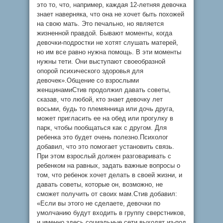
это то, что, например, каждая 12-летняя девочка
знает наверняка, что она не хочет быть похожей
на свою мать. Это печально, но является
жизненной правдой. Бывают моменты, когда
девочки-подростки не хотят слушать матерей,
но им все равно нужна помощь. В эти моменты
нужны тети. Они выступают своеобразной
опорой психического здоровья для
девочек».Общение со взрослыми
женщинамиСтив продолжил давать советы,
сказав, что любой, кто знает девочку лет
восьми, будь то племянница или дочь друга,
может пригласить ее на обед или прогулку в
парк, чтобы пообщаться как с другом. Для
ребенка это будет очень полезно.Психолог
добавил, что это помогает установить связь.
При этом взрослый должен разговаривать с
ребенком на равных, задать важные вопросы о
том, что ребенок хочет делать в своей жизни, и
давать советы, которые он, возможно, не
сможет получить от своих мам.Стив добавил:
«Если вы этого не сделаете, девочки по
умолчанию будут входить в группу сверстников,
и именно здесь социальные сети выходят из-под