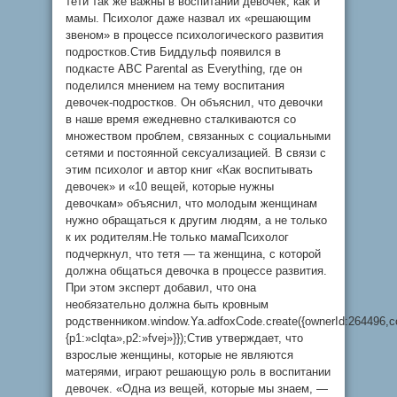
тети так же важны в воспитании девочек, как и
мамы. Психолог даже назвал их «решающим
звеном» в процессе психологического развития
подростков.Стив Биддульф появился в
подкасте ABC Parental as Everything, где он
поделился мнением на тему воспитания
девочек-подростков. Он объяснил, что девочки
в наше время ежедневно сталкиваются со
множеством проблем, связанных с социальными
сетями и постоянной сексуализацией. В связи с
этим психолог и автор книг «Как воспитывать
девочек» и «10 вещей, которые нужны
девочкам» объяснил, что молодым женщинам
нужно обращаться к другим людям, а не только
к их родителям.Не только мамаПсихолог
подчеркнул, что тетя — та женщина, с которой
должна общаться девочка в процессе развития.
При этом эксперт добавил, что она
необязательно должна быть кровным
родственником.window.Ya.adfoxCode.create({ownerId:264496,c
{p1:»clqta»,p2:»fvej»}});Стив утверждает, что
взрослые женщины, которые не являются
матерями, играют решающую роль в воспитании
девочек. «Одна из вещей, которые мы знаем, —