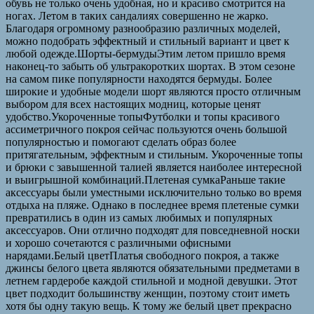
обувь не только очень удобная, но и красиво смотрится на
ногах. Летом в таких сандалиях совершенно не жарко.
Благодаря огромному разнообразию различных моделей,
можно подобрать эффектный и стильный вариант и цвет к
любой одежде.Шорты-бермудыЭтим летом пришло время
наконец-то забыть об ультракоротких шортах. В этом сезоне
на самом пике популярности находятся бермуды. Более
широкие и удобные модели шорт являются просто отличным
выбором для всех настоящих модниц, которые ценят
удобство.Укороченные топыФутболки и топы красивого
ассиметричного покроя сейчас пользуются очень большой
популярностью и помогают сделать образ более
притягательным, эффектным и стильным. Укороченные топы
и брюки с завышенной талией является наиболее интересной
и выигрышной комбинаций.Плетеная сумкаРаньше такие
аксессуары были уместными исключительно только во время
отдыха на пляже. Однако в последнее время плетеные сумки
превратились в один из самых любимых и популярных
аксессуаров. Они отлично подходят для повседневной носки
и хорошо сочетаются с различными офисными
нарядами.Белый цветПлатья свободного покроя, а также
джинсы белого цвета являются обязательными предметами в
летнем гардеробе каждой стильной и модной девушки. Этот
цвет подходит большинству женщин, поэтому стоит иметь
хотя бы одну такую вещь. К тому же белый цвет прекрасно