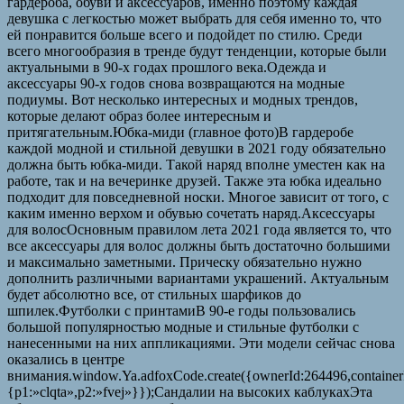
гардероба, обуви и аксессуаров, именно поэтому каждая
девушка с легкостью может выбрать для себя именно то, что
ей понравится больше всего и подойдет по стилю. Среди
всего многообразия в тренде будут тенденции, которые были
актуальными в 90-х годах прошлого века.Одежда и
аксессуары 90-х годов снова возвращаются на модные
подиумы. Вот несколько интересных и модных трендов,
которые делают образ более интересным и
притягательным.Юбка-миди (главное фото)В гардеробе
каждой модной и стильной девушки в 2021 году обязательно
должна быть юбка-миди. Такой наряд вполне уместен как на
работе, так и на вечеринке друзей. Также эта юбка идеально
подходит для повседневной носки. Многое зависит от того, с
каким именно верхом и обувью сочетать наряд.Аксессуары
для волосОсновным правилом лета 2021 года является то, что
все аксессуары для волос должны быть достаточно большими
и максимально заметными. Прическу обязательно нужно
дополнить различными вариантами украшений. Актуальным
будет абсолютно все, от стильных шарфиков до
шпилек.Футболки с принтамиВ 90-е годы пользовались
большой популярностью модные и стильные футболки с
нанесенными на них аппликациями. Эти модели сейчас снова
оказались в центре
внимания.window.Ya.adfoxCode.create({ownerId:264496,containe
{p1:»clqta»,p2:»fvej»}});Сандалии на высоких каблукахЭта