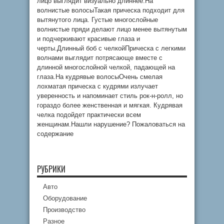
лицо выглядит визуально длиннее.На
волнистые волосыТакая прическа подходит для
вытянутого лица. Густые многослойные
волнистые пряди делают лицо менее вытянутым
и подчеркивают красивые глаза и
черты.Длинный боб с челкойПрическа с легкими
волнами выглядит потрясающе вместе с
длинной многослойной челкой, падающей на
глаза.На кудрявые волосыОчень смелая
лохматая прическа с кудрями излучает
уверенность и напоминает стиль рок-н-ролл, но
гораздо более женственная и мягкая. Кудрявая
челка подойдет практически всем
женщинам.Нашли нарушение? Пожаловаться на
содержание
РУБРИКИ
Авто
Оборудование
Производство
Разное