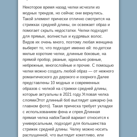
Некоторое время назад челки исчезли из
модных трендов, но сейчас они вернулись.
Такой элемент прически отлично смотрится на
стрижках средней длины, он освежает образ и
помогает скрыть недостатки. Челки подходят
для прямых, волнистых и кудрявых волос.
Видов их очень много, поэтому любая женщина
выберет то, что подходит именно ей: по-детски
милые короткие челки, длинные боковые, на
прямой пробор, рваные, идеально ровные,
небрежные, многослойные и прочие. С помощью
челки можно создать любой образ — от нежного
романтического до дерзкого и озорного.Далее
представлены 10 модных и современных
образов с челкой на стрижки средней длины,
которые актуальны в 2021 году.Угловая челка
слоямиЭтот длинный боб выглядит шикарно (на
главном фото). Такая прическа требует укладки
с использованием фена и спрея.Длинная
прямая челка набокТакой вариант относится к
универсальным, подходит для большинства
стрижек средней длины. Челку можно носить
распущенной, что выглядит кокетливо, или