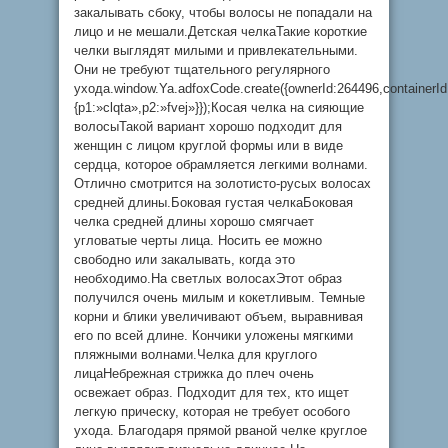
закалывать сбоку, чтобы волосы не попадали на
лицо и не мешали.Детская челкаТакие короткие
челки выглядят милыми и привлекательными.
Они не требуют тщательного регулярного
ухода.window.Ya.adfoxCode.create({ownerId:264496,container
{p1:»clqta»,p2:»fvej»}});Косая челка на сияющие
волосыТакой вариант хорошо подходит для
женщин с лицом круглой формы или в виде
сердца, которое обрамляется легкими волнами.
Отлично смотрится на золотисто-русых волосах
средней длины.Боковая густая челкаБоковая
челка средней длины хорошо смягчает
угловатые черты лица. Носить ее можно
свободно или закалывать, когда это
необходимо.На светлых волосахЭтот образ
получился очень милым и кокетливым. Темные
корни и блики увеличивают объем, выравнивая
его по всей длине. Кончики уложены мягкими
пляжными волнами.Челка для круглого
лицаНебрежная стрижка до плеч очень
освежает образ. Подходит для тех, кто ищет
легкую прическу, которая не требует особого
ухода. Благодаря прямой рваной челке круглое