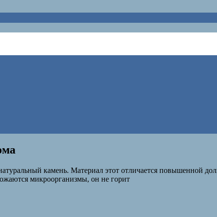
ома
натуральный камень. Материал этот отличается повышенной долг
ножаются микроорганизмы, он не горит