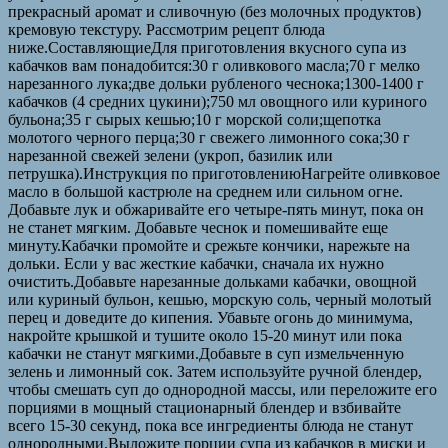
прекрасный аромат и сливочную (без молочных продуктов)
кремовую текстуру. Рассмотрим рецепт блюда
ниже.СоставляющиеДля приготовления вкусного супа из
кабачков вам понадобится:30 г оливкового масла;70 г мелко
нарезанного лука;две дольки рубленого чеснока;1300-1400 г
кабачков (4 средних цукини);750 мл овощного или куриного
бульона;35 г сырых кешью;10 г морской соли;щепотка
молотого черного перца;30 г свежего лимонного сока;30 г
нарезанной свежей зелени (укроп, базилик или
петрушка).Инструкция по приготовлениюНагрейте оливковое
масло в большой кастрюле на среднем или сильном огне.
Добавьте лук и обжаривайте его четыре-пять минут, пока он
не станет мягким. Добавьте чеснок и помешивайте еще
минуту.Кабачки промойте и срежьте кончики, нарежьте на
дольки. Если у вас жесткие кабачки, сначала их нужно
очистить.Добавьте нарезанные дольками кабачки, овощной
или куриный бульон, кешью, морскую соль, черный молотый
перец и доведите до кипения. Убавьте огонь до минимума,
накройте крышкой и тушите около 15-20 минут или пока
кабачки не станут мягкими.Добавьте в суп измельченную
зелень и лимонный сок. Затем используйте ручной блендер,
чтобы смешать суп до однородной массы, или переложите его
порциями в мощный стационарный блендер и взбивайте
всего 15-30 секунд, пока все ингредиенты блюда не станут
однородными.Выложите порции супа из кабачков в миски и