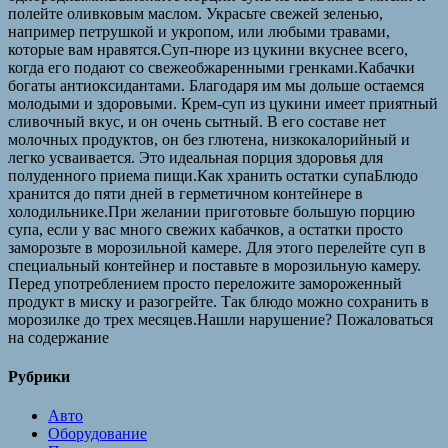
полейте оливковым маслом. Украсьте свежей зеленью,
например петрушкой и укропом, или любыми травами,
которые вам нравятся.Суп-пюре из цукини вкуснее всего,
когда его подают со свежеобжаренными гренками.Кабачки
богаты антиоксидантами. Благодаря им мы дольше остаемся
молодыми и здоровыми. Крем-суп из цукини имеет приятный
сливочный вкус, и он очень сытный. В его составе нет
молочных продуктов, он без глютена, низкокалорийный и
легко усваивается. Это идеальная порция здоровья для
полуденного приема пищи.Как хранить остатки супаБлюдо
хранится до пяти дней в герметичном контейнере в
холодильнике.При желании приготовьте большую порцию
супа, если у вас много свежих кабачков, а остатки просто
заморозьте в морозильной камере. Для этого перелейте суп в
специальный контейнер и поставьте в морозильную камеру.
Перед употреблением просто переложите замороженный
продукт в миску и разогрейте. Так блюдо можно сохранить в
морозилке до трех месяцев.Нашли нарушение? Пожаловаться
на содержание
Рубрики
Авто
Оборудование