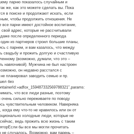
ашему парню показалось случайным и
ак же, как это можете сделать вы. Пока
тся в поиске и продолжают искать, если
ьным, чтобы продолжить отношения. Не
не все парни имеют достойное воспитание,
в свой адрес, которые не рассчитывали
даже после определенного периода
 один из партнеров строил большие планы,
сь с парнем, и вам казалось, что между
ь свадьбу и прожить долгую и счастливую
ленному (возможно, думали, что это –
ть навязчивой). Мужчина не был настроен
Возможно, он недавно расстался с
 не планировал заводить семью и пр.
ушел без
ontainerId:»adfox_159487332569788321″,params:
онимать, что все люди разные, поэтому
 очень сильно переживаете по поводу
тесь чувствительным человеком. Наверняка
, когда ему что-то не нравилось или он от
моционально холодные люди, которые не
 сейчас, ведь прожить всю жизнь с таким
яторЕсли бы все мы могли прочитать
ы не случалось. Возможно, вам парень –