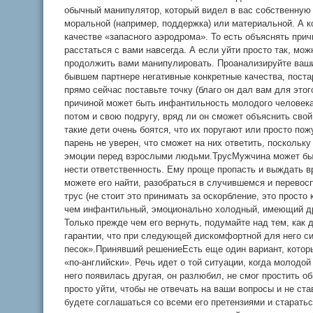
обычный манипулятор, который видел в вас собственную
моральной (например, поддержка) или материальной. А к
качестве «запасного аэродрома». То есть объяснять причи
расстаться с вами навсегда. А если уйти просто так, мо
продолжить вами манипулировать. Проанализируйте ваши
бывшем партнере негативные конкретные качества, поста
прямо сейчас поставьте точку (благо он дал вам для эт
причиной может быть инфантильность молодого человека
потом и свою подругу, вряд ли он сможет объяснить свой
такие дети очень боятся, что их поругают или просто пож
парень не уверен, что сможет на них ответить, поскольку
эмоции перед взрослыми людьми.ТрусМужчина может быт
нести ответственность. Ему проще пропасть и выждать в
можете его найти, разобраться в случившемся и перевосп
трус (не стоит это принимать за оскорбление, это просто
чем инфантильный, эмоционально холодный, имеющий др
Только прежде чем его вернуть, подумайте над тем, как 
гарантии, что при следующей дискомфортной для него си
песок».Принявший решениеЕсть еще один вариант, котор
«по-английски». Речь идет о той ситуации, когда молодой
него появилась другая, он разлюбил, не смог простить о
просто уйти, чтобы не отвечать на ваши вопросы и не ста
будете соглашаться со всеми его претензиями и старатьс