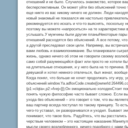
отношений и не было. Случилось знакомство, которое в
бесперспективным. Он может уйти без объяснений точно т
еще никто из вас никому ничего не должен. Люди находя
новый знакомый не показался им настолько привлекател
рекомендуется его искать и что-то выяснять, поскольку 
поэтому вы можете «напроситься» на те характеристики 
услышать.У мужчины были другие планыНекоторые пары 
отношений расходятся без объяснений. А все потому, что
а другой преследовал свои цели. Например, вы встречали
вами любовь и взаимопонимание. Вы планировали сыграт
жизнь, однако ничего об этом не говорили своему возлюб
само собой разумеющийся факт или просто не хотели бы
на длительные отношения, и у него была на то причина. 
девушкой и хотел немного отвлечься, был женат, вообще
Когда понял, что больше не хочет продолжать эту игру, 
объяснений.window.Ya.adfoxCode.create({ownerId:264496,c
{p1:»clqta»,p2:»fvej»}});Он эмоционально холоденСтоит п
понять чужую философию часто бывает сложно. Если вы
ухода без объяснений – это говорит о том, что вы являе
ваш партнер всегда поступал по такому принципу. То есть
чего-то уставал, он разворачивался и уходил. Бывают э
понимают, что такое боль. Радуйтесь, что вы расстались
черствым человеком – это настоящее наказание.Манипул
мысли своего возлюбленного, ничего подобного с нами б