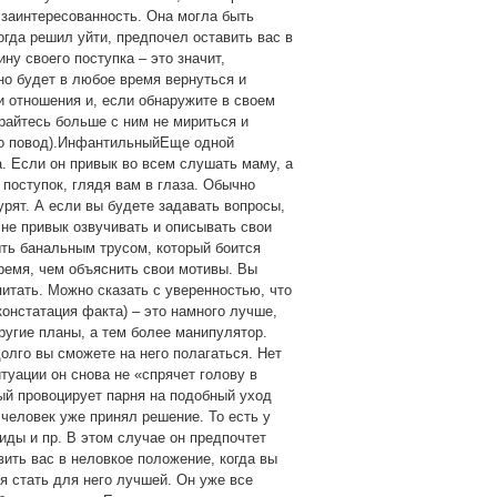
 заинтересованность. Она могла быть
огда решил уйти, предпочел оставить вас в
ну своего поступка – это значит,
жно будет в любое время вернуться и
 отношения и, если обнаружите в своем
райтесь больше с ним не мириться и
ого повод).ИнфантильныйЕще одной
. Если он привык во всем слушать маму, а
 поступок, глядя вам в глаза. Обычно
урят. А если вы будете задавать вопросы,
 не привык озвучивать и описывать свои
ь банальным трусом, который боится
ремя, чем объяснить свои мотивы. Вы
итать. Можно сказать с уверенностью, что
 констатация факта) – это намного лучше,
угие планы, а тем более манипулятор.
долго вы сможете на него полагаться. Нет
туации он снова не «спрячет голову в
ый провоцирует парня на подобный уход
 человек уже принял решение. То есть у
биды и пр. В этом случае он предпочтет
вить вас в неловкое положение, когда вы
я стать для него лучшей. Он уже все