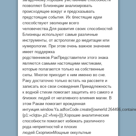
позволяют Близнецам анализировать
происходящее вокруг и предсказывать
предстоящие события. Их блестящие идеи
способствуют эволюции всего
человечества.Для развития своих способностей
Близнецы используют самые различные
инструменты, от астрологии до медитации или
нумерологии. При этом очень важное значение
имеет поддержка
родственников.РакПредставители этого знака
являются самыми настоящими мистиками,
которые полагаются только на собственные
силы. Многое приходит к ним именно во сне.
Раку достаточно только встать на рассвете и
записать все свои сновидения.Принадлежность
к водной стихии помогает защитить его самого и
близких людей от негативного влияния магии. В
этом Ракам помогает врожденная
интуиция.window.Ya.adfoxCode.create({ownerId:264496,contai
{p1:»clqta»,p2:»fvej»}});Хорошие аналитические
способности помогают избежать различного
рода неприятностей и плохих
людей.СкорпионМощные оккультные