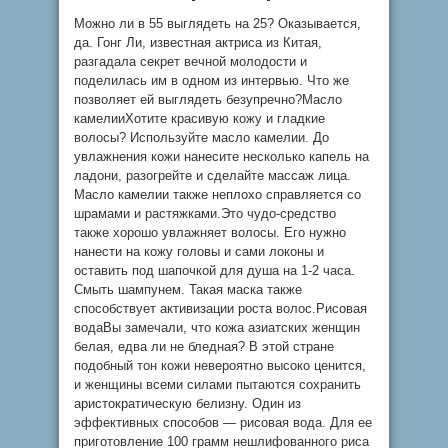
Можно ли в 55 выглядеть на 25? Оказывается,
да. Гонг Ли, известная актриса из Китая,
разгадала секрет вечной молодости и
поделилась им в одном из интервью. Что же
позволяет ей выглядеть безупречно?Масло
камелииХотите красивую кожу и гладкие
волосы? Используйте масло камелии. До
увлажнения кожи нанесите несколько капель на
ладони, разогрейте и сделайте массаж лица.
Масло камелии также неплохо справляется со
шрамами и растяжками.Это чудо-средство
также хорошо увлажняет волосы. Его нужно
нанести на кожу головы и сами локоны и
оставить под шапочкой для душа на 1-2 часа.
Смыть шампунем. Такая маска также
способствует активизации роста волос.Рисовая
водаВы замечали, что кожа азиатских женщин
белая, едва ли не бледная? В этой стране
подобный тон кожи невероятно высоко ценится,
и женщины всеми силами пытаются сохранить
аристократическую белизну. Один из
эффективных способов — рисовая вода. Для ее
приготовление 100 грамм нешлифованного риса