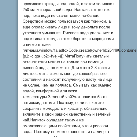
проживают трижды под водой, а затем заливают
250 мл минеральной воды. Настаивают до тех
пор, пока вода не станет молочно-белой.
Средством можно пользоваться как тоником, а
еще ополаскивать лицо и зону декольте после
утреннего умывания. Рисовая вода увлажняет и
подтягивает кожу, а также борется с морщинами
и пигментными
пятнами.window.Ya.adfoxCode.create({ownerId:264496,contain
{p1:»clqta»,p2:»fvej»}});МятаПолучить светлый
оттенок кожи можно не только при помощи
рисовой воды, но и мяты. Для этого 2-3 горсти
листьев мяты измельчают до кашеобразного
состояния и наносят полученную пасту на лицо
не более, чем на полчаса. Смывать как обычно
водой, комфортной для кожи
температуры.Зеленый чайЭтот напиток богат
антиоксидантами. Поэтому, если вы хотите
сохранить молодость и красоту, обязательно
включите в свой рацион качественный зеленый
чай.Напиток обладает такими же
омолаживающими свойствами, что и рисовая
вода. Поэтому ее можно наносить и на лицо в