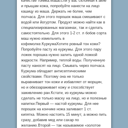
качестве тоника.МашЕсли у вас склонная к акне
и прыщам кожа, попробуйте нанести на лицо
кашицу из маша. Держать не более, чем
полчаса. Для этого порошок маша смешивают с
водой или йогуртом. Продукт можно найти как в
специализированных магазинах, так и сделать
самостоятельно. Для этого 1-2 ст. л бобов сорта
маш нужно измельчить в
кофемолке.КуркумаХотите ровный тон кожи?
Попробуйте пасту из куркумы. Для этого пару
ложек порошка нужно залить одной ложкой
жидкости. Например, теплой воды. Полученную
пасту наносят на лицо. Смывать через полчаса.
Куркума обладает антисептическими
свойствами. Поэтому она не только
выравнивает тон кожи и избавляет от морщин,
но и обеззараживает кожу и способствует
заживлению ран.Кстати, из куркумы можно
сделать не только маску на лицо, но и полезные
напитки.Первый — настой куркумы. Для нее
порошок на кончике ножа заливают 1 ст.
кипятка. Можно настоять 15 минут, а можно пить
сразу, добавив мед или сахар по
желанию.Второй — так называемое «золотое