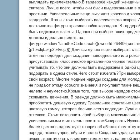
выглядеть привлекательно.В гардеробе каждой женщины 
свитера. Лучше всего, чтобы они были выдержанными в 
простыми. Универсальные вещи выглядят красиво и хоро
гардероба.Штаны стоит выбирать классического покроя. 
достоинства фигуры красивая юбка-карандаш. В гардер
быть пиджаки и жакеты. Однако при выборе таких предмет
должны идеально сидеть на
фигуре.window.Ya.adfoxCode.create({ownerId:264496,conta
{p1:»clqta»,p2:»fvej»}});Джинсы лучше всего выбирать с 
отлично подойдет для создания повседневного или роман
присутствовать классическое приталенное черное платье
учитывать то, что они должны быть выдержаны в одной ц
подбирать в одном стиле.Чего стоит избегать?При выбор
свой возраст. Многие модные наряды созданы для моло
не придают этому особого значения и покупают такие ве
нелепо и неуместно.Кроме того, при выборе нарядов стои
сковывать движения. В одежде должно быть максимально
приобретать дешевую одежду.Правильное сочетание цве
цветовую гамму, которая больше всего подходит. Лучше 
оттенков. Стоит остановить свой выбор на максимально 
универсальными и их очень просто комбинировать.Нужно 
более цветов в одном луке говорит об абсолютном отсутс
наряда, аксессуаров, обуви и волос.Создание удачных к
нужно акцентировать внимание только лишь на одной зон