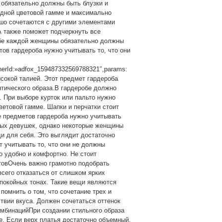
обязательно должны быть блузки и
одной цветовой гамме и максимально
шо сочетаются с другими элементами
А также поможет подчеркнуть все
обе каждой женщины обязательно должны
ов гардероба нужно учитывать то, что они
inerId:»adfox_159487332569788321″,params:
высокой талией. Этот предмет гардероба
тического образа.В гардеробе должно
. При выборе курток или пальто нужно
ветовой гамме. Шапки и перчатки стоит
е предметов гардероба нужно учитывать
дых девушек, однако некоторые женщины
щи для себя. Это выглядит достаточно
т учитывать то, что они не должны
 удобно и комфортно. Не стоит
товОчень важно грамотно подобрать
всего отказаться от слишком ярких
спокойных тонах. Такие вещи являются
помнить о том, что сочетание трех и
твии вкуса. Должен сочетаться оттенок
омбинацийПри создании стильного образа
е. Если верх платья достаточно объемный,