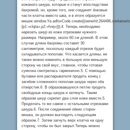
кожаного шнура, которые и станут впоследствии
бахромой, но, кроме того, они соединят боковые
части клатча вместо шва, и в итоге образуется
мешок.window.Ya.adfoxCode.create({ownerId:264496,container
{p1:»clqta»,p2:»fvej»}});4. Теперь необходимо
нарезать шнур из кожи отрезками нужного
размера. Например, около 60 см длиной. В этом
случае длина бахромы составит 30
сантиметров, поскольку каждый отрезок будет
складываться пополам. Что касается длины, ее
также можно изменять в большую или меньшую
сторону на свой вкус, главное, чтобы готовая
сумочка смотрелась гармонично.5. С помощью
булавки или распарывателя продеть конец с
загибом сложенного пополам шнура через оба
отверстия.6. В образовавшуюся петлю продеть
свободные концы шнура и затянуть. Таким
образом шнур скрепит два слоя кожи вместе.5.
Проделать то же самое с остальными отрезками
шнура.6. После соединения обеих сторон
мешка, он должен выглядеть следующим
образом.7. Затем загнуть верх клатча на одну
сторону, чтобы он был закрыт.Теперь можно