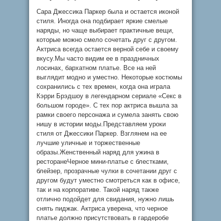
Сара Джессика Паркер была и остается иконой
стиля. Иногда она подбирает яркие смелые
наряды, но чаще выбирает практичные вещи,
которые можно смело сочетать друг с другом.
Актриса всегда остается верной себе и своему
вкусу.Мы часто видим ее в праздничных
лосинах, бархатном платье. Все на ней
выглядит модно и уместно. Некоторые костюмы
сохранились с тех времен, когда она играла
Кэрри Брэдшоу в легендарном сериале «Секс в
большом городе». С тех пор актриса вышла за
рамки своего персонажа и сумела занять свою
нишу в истории моды.Представляем уроки
стиля от Джессики Паркер. Взглянем на ее
лучшие уличные и торжественные
образы.Женственный наряд для ужина в
ресторанеЧерное мини-платье с блестками,
блейзер, прозрачные чулки в сочетании друг с
другом будут уместно смотреться как в офисе,
так и на корпоративе. Такой наряд также
отлично подойдет для свидания, нужно лишь
снять пиджак. Актриса уверена, что черное
платье должно присутствовать в гардеробе