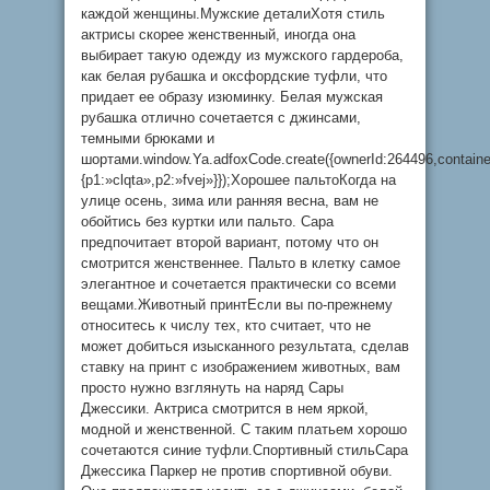
каждой женщины.Мужские деталиХотя стиль
актрисы скорее женственный, иногда она
выбирает такую одежду из мужского гардероба,
как белая рубашка и оксфордские туфли, что
придает ее образу изюминку. Белая мужская
рубашка отлично сочетается с джинсами,
темными брюками и
шортами.window.Ya.adfoxCode.create({ownerId:264496,contain
{p1:»clqta»,p2:»fvej»}});Хорошее пальтоКогда на
улице осень, зима или ранняя весна, вам не
обойтись без куртки или пальто. Сара
предпочитает второй вариант, потому что он
смотрится женственнее. Пальто в клетку самое
элегантное и сочетается практически со всеми
вещами.Животный принтЕсли вы по-прежнему
относитесь к числу тех, кто считает, что не
может добиться изысканного результата, сделав
ставку на принт с изображением животных, вам
просто нужно взглянуть на наряд Сары
Джессики. Актриса смотрится в нем яркой,
модной и женственной. С таким платьем хорошо
сочетаются синие туфли.Спортивный стильСара
Джессика Паркер не против спортивной обуви.