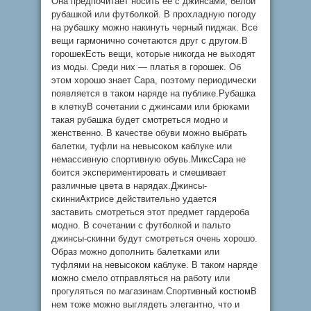
Она предпочитает носить ее с джинсами, белой
рубашкой или футболкой. В прохладную погоду
на рубашку можно накинуть черный пиджак. Все
вещи гармонично сочетаются друг с другом.В
горошекЕсть вещи, которые никогда не выходят
из моды. Среди них — платья в горошек. Об
этом хорошо знает Сара, поэтому периодически
появляется в таком наряде на публике.Рубашка
в клеткуВ сочетании с джинсами или брюками
такая рубашка будет смотреться модно и
женственно. В качестве обуви можно выбрать
балетки, туфли на невысоком каблуке или
немассивную спортивную обувь.МиксСара не
боится экспериментировать и смешивает
различные цвета в нарядах.Джинсы-
скинниАктрисе действительно удается
заставить смотреться этот предмет гардероба
модно. В сочетании с футболкой и пальто
джинсы-скинни будут смотреться очень хорошо.
Образ можно дополнить балетками или
туфлями на невысоком каблуке. В таком наряде
можно смело отправляться на работу или
прогуляться по магазинам.Спортивный костюмВ
нем тоже можно выглядеть элегантно, что и