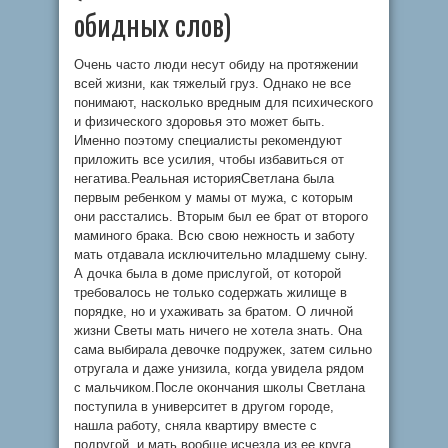
обидных слов)
Очень часто люди несут обиду на протяжении
всей жизни, как тяжелый груз. Однако не все
понимают, насколько вредным для психического
и физического здоровья это может быть.
Именно поэтому специалисты рекомендуют
приложить все усилия, чтобы избавиться от
негатива.Реальная историяСветлана была
первым ребенком у мамы от мужа, с которым
они расстались. Вторым был ее брат от второго
маминого брака. Всю свою нежность и заботу
мать отдавала исключительно младшему сыну.
А дочка была в доме прислугой, от которой
требовалось не только содержать жилище в
порядке, но и ухаживать за братом. О личной
жизни Светы мать ничего не хотела знать. Она
сама выбирала девочке подружек, затем сильно
отругала и даже унизила, когда увидела рядом
с мальчиком.После окончания школы Светлана
поступила в университет в другом городе,
нашла работу, сняла квартиру вместе с
подругой, и мать вообще исчезла из ее круга