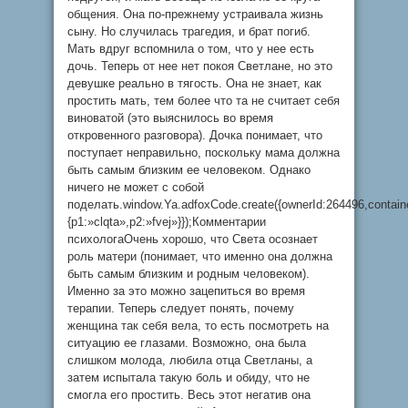
общения. Она по-прежнему устраивала жизнь
сыну. Но случилась трагедия, и брат погиб.
Мать вдруг вспомнила о том, что у нее есть
дочь. Теперь от нее нет покоя Светлане, но это
девушке реально в тягость. Она не знает, как
простить мать, тем более что та не считает себя
виноватой (это выяснилось во время
откровенного разговора). Дочка понимает, что
поступает неправильно, поскольку мама должна
быть самым близким ее человеком. Однако
ничего не может с собой
поделать.window.Ya.adfoxCode.create({ownerId:264496,contai
{p1:»clqta»,p2:»fvej»}});Комментарии
психологаОчень хорошо, что Света осознает
роль матери (понимает, что именно она должна
быть самым близким и родным человеком).
Именно за это можно зацепиться во время
терапии. Теперь следует понять, почему
женщина так себя вела, то есть посмотреть на
ситуацию ее глазами. Возможно, она была
слишком молода, любила отца Светланы, а
затем испытала такую боль и обиду, что не
смогла его простить. Весь этот негатив она