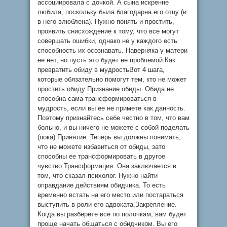
ассоциировала с дочкой. А сына искренне
любила, поскольку была благодарна его отцу (и
в него влюблена). Нужно понять и простить,
проявить снисхождение к тому, что все могут
совершать ошибки, однако не у каждого есть
способность их осознавать. Наверняка у матери
ее нет, но пусть это будет ее проблемой.Как
превратить обиду в мудростьВот 4 шага,
которые обязательно помогут тем, кто не может
простить обиду:Признание обиды. Обида не
способна сама трансформироваться в
мудрость, если вы ее не примете как данность.
Поэтому признайтесь себе честно в том, что вам
больно, и вы ничего не можете с собой поделать
(пока).Принятие. Теперь вы должны понимать,
что не можете избавиться от обиды, зато
способны ее трансформировать в другое
чувство.Трансформация. Она заключается в
том, что сказал психолог. Нужно найти
оправдание действиям обидчика. То есть
временно встать на его место или постараться
выступить в роли его адвоката.Закрепление.
Когда вы разберете все по полочкам, вам будет
проще начать общаться с обидчиком. Вы его