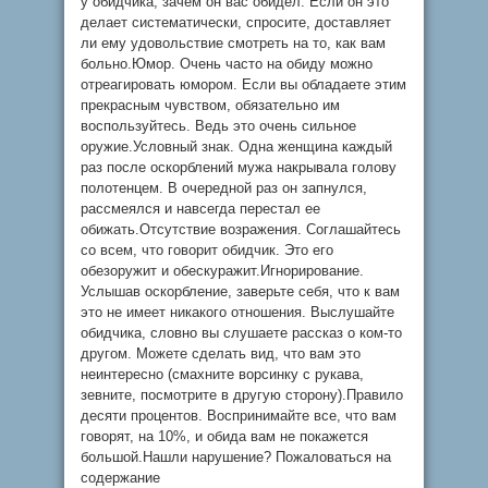
у обидчика, зачем он вас обидел. Если он это
делает систематически, спросите, доставляет
ли ему удовольствие смотреть на то, как вам
больно.Юмор. Очень часто на обиду можно
отреагировать юмором. Если вы обладаете этим
прекрасным чувством, обязательно им
воспользуйтесь. Ведь это очень сильное
оружие.Условный знак. Одна женщина каждый
раз после оскорблений мужа накрывала голову
полотенцем. В очередной раз он запнулся,
рассмеялся и навсегда перестал ее
обижать.Отсутствие возражения. Соглашайтесь
со всем, что говорит обидчик. Это его
обезоружит и обескуражит.Игнорирование.
Услышав оскорбление, заверьте себя, что к вам
это не имеет никакого отношения. Выслушайте
обидчика, словно вы слушаете рассказ о ком-то
другом. Можете сделать вид, что вам это
неинтересно (смахните ворсинку с рукава,
зевните, посмотрите в другую сторону).Правило
десяти процентов. Воспринимайте все, что вам
говорят, на 10%, и обида вам не покажется
большой.Нашли нарушение? Пожаловаться на
содержание