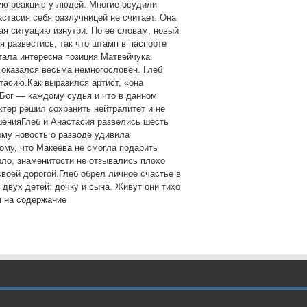
ую реакцию у людей. Многие осудили
стасия себя разлучницей не считает. Она
ная ситуацию изнутри. По ее словам, новый
я развестись, так что штамп в паспорте
ала интересна позиция Матвейчука
 оказался весьма немногословен. Глеб
стасию.Как выразился артист, «она
о Бог — каждому судья и что в данном
актер решил сохранить нейтралитет и не
шенияГлеб и Анастасия развелись шесть
ому новость о разводе удивила
му, что Макеева не смогла подарить
ло, знаменитости не отзывались плохо
своей дорогой.Глеб обрел личное счастье в
двух детей: дочку и сына. Живут они тихо
я на содержание