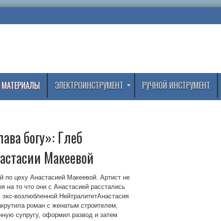
 МАТЕРИАЛЫ
ЭЛЕКТРОИНСТРУМЕНТ
РУЧНОЙ ИНСТРУМЕНТ
лава богу»: Глеб
настасии Макеевой
й по цеху Анастасией Макеевой. Артист не
я на то что они с Анастасией расстались
к экс-возлюбленной.НейтралитетАнастасия
закрутила роман с женатым строителем,
нную супругу, оформил развод и затем