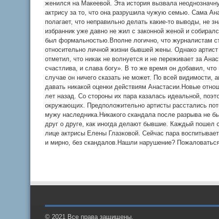
женился на Макеевой. Эта история вызвала неоднозначн
актрису за то, что она разрушила чужую семью. Сама Ана
полагает, что неправильно делать какие-то выводы, не з
избранник уже давно не жил с законной женой и собиралс
был формальностью.Вполне логично, что журналистам ст
относительно личной жизни бывшей жены. Однако артист
отметил, что никак не волнуется и не переживает за Ана
счастлива, и слава богу». В то же время он добавил, чт
случае он ничего сказать не может. По всей видимости, 
давать никакой оценки действиям Анастасии.Новые отно
лет назад. Со стороны их пара казалась идеальной, поэт
окружающих. Предположительно артисты расстались пото
мужу наследника.Никакого скандала после разрыва не бы
друг о друге, как иногда делают бывшие. Каждый пошел 
лице актрисы Елены Глазковой. Сейчас пара воспитывает 
и мирно, без скандалов.Нашли нарушение? Пожаловатьс
© 2021 Все права защищены.