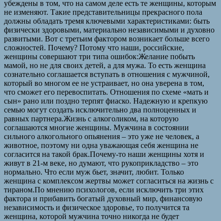
убеждены в том, что на самом деле есть те женщины, которым
не изменяют. Такие представительницы прекрасного пола
должны обладать тремя ключевыми характеристиками: быть
физически здоровыми, материально независимыми и духовно
развитыми. Вот с третьим фактором возникает больше всего
сложностей. Почему? Потому что наши, российские,
женщины совершают три типа ошибок:Желание побыть
мамой, но не для своих детей, а для мужа. То есть женщина
сознательно соглашается вступать в отношения с мужчиной,
который во многом ее не устраивает, но она уверена в том,
что сможет его перевоспитать. Отношения по схеме «мать и
сын» рано или поздно терпят фиаско. Надежную и крепкую
семью могут создать исключительно два полноценных и
равных партнера.Жизнь с алкоголиком, на которую
соглашаются многие женщины. Мужчина в состоянии
сильного алкогольного опьянения – это уже не человек, а
животное, поэтому ни одна уважающая себя женщина не
согласится на такой брак.Почему-то наши женщины хотя и
живут в 21-м веке, но думают, что рукоприкладство – это
нормально. Что если муж бьет, значит, любит. Только
женщина с комплексом жертвы может согласиться на жизнь с
тираном.По мнению психологов, если исключить три этих
фактора и прибавить богатый духовный мир, финансовую
независимость и физическое здоровье, то получится та
женщина, которой мужчина точно никогда не будет