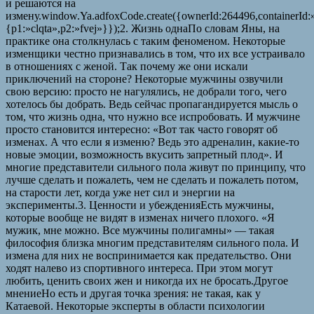
и решаются на
измену.window.Ya.adfoxCode.create({ownerId:264496,containerId
{p1:»clqta»,p2:»fvej»}});2. Жизнь однаПо словам Яны, на
практике она столкнулась с таким феноменом. Некоторые
изменщики честно признавались в том, что их все устраивало
в отношениях с женой. Так почему же они искали
приключений на стороне? Некоторые мужчины озвучили
свою версию: просто не нагулялись, не добрали того, чего
хотелось бы добрать. Ведь сейчас пропагандируется мысль о
том, что жизнь одна, что нужно все испробовать. И мужчине
просто становится интересно: «Вот так часто говорят об
изменах. А что если я изменю? Ведь это адреналин, какие-то
новые эмоции, возможность вкусить запретный плод». И
многие представители сильного пола живут по принципу, что
лучше сделать и пожалеть, чем не сделать и пожалеть потом,
на старости лет, когда уже нет сил и энергии на
эксперименты.3. Ценности и убежденияЕсть мужчины,
которые вообще не видят в изменах ничего плохого. «Я
мужик, мне можно. Все мужчины полигамны» — такая
философия близка многим представителям сильного пола. И
измена для них не воспринимается как предательство. Они
ходят налево из спортивного интереса. При этом могут
любить, ценить своих жен и никогда их не бросать.Другое
мнениеНо есть и другая точка зрения: не такая, как у
Катаевой. Некоторые эксперты в области психологии