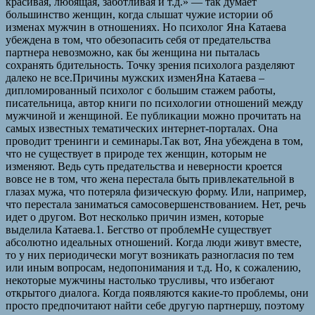
красивая, любящая, заботливая и т.д.» — так думает
большинство женщин, когда слышат чужие истории об
изменах мужчин в отношениях. Но психолог Яна Катаева
убеждена в том, что обезопасить себя от предательства
партнера невозможно, как бы женщина ни пыталась
сохранять бдительность. Точку зрения психолога разделяют
далеко не все.Причины мужских изменЯна Катаева –
дипломированный психолог с большим стажем работы,
писательница, автор книги по психологии отношений между
мужчиной и женщиной. Ее публикации можно прочитать на
самых известных тематических интернет-порталах. Она
проводит тренинги и семинары.Так вот, Яна убеждена в том,
что не существует в природе тех женщин, которым не
изменяют. Ведь суть предательства и неверности кроется
вовсе не в том, что жена перестала быть привлекательной в
глазах мужа, что потеряла физическую форму. Или, например,
что перестала заниматься самосовершенствованием. Нет, речь
идет о другом. Вот несколько причин измен, которые
выделила Катаева.1. Бегство от проблемНе существует
абсолютно идеальных отношений. Когда люди живут вместе,
то у них периодически могут возникать разногласия по тем
или иным вопросам, недопонимания и т.д. Но, к сожалению,
некоторые мужчины настолько трусливы, что избегают
открытого диалога. Когда появляются какие-то проблемы, они
просто предпочитают найти себе другую партнершу, поэтому